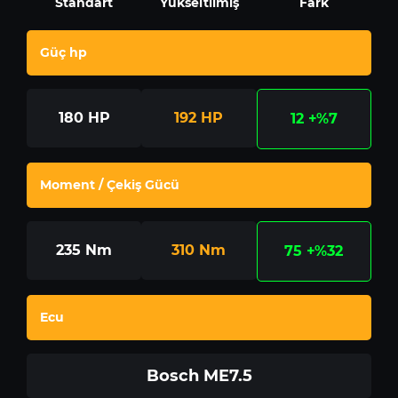
Standart
Yükseltilmiş
Fark
Güç hp
180
HP
192
HP
12
+%7
Moment / Çekiş Gücü
235
Nm
310
Nm
75
+%32
Ecu
Bosch ME7.5