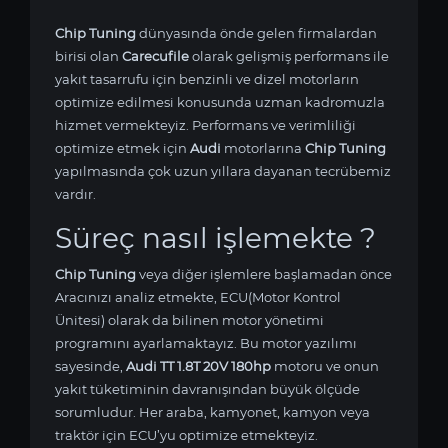
Chip Tuning
dünyasında önde gelen firmalardan
birisi olan
Carecufile
olarak gelişmiş performans ile
yakıt tasarrufu için benzinli ve dizel motorların
optimize edilmesi konusunda uzman kadromuzla
hizmet vermekteyiz. Performans ve verimliliği
optimize etmek için
Audi
motorlarına
Chip Tuning
yapılmasında çok uzun yıllara dayanan tecrübemiz
vardır.
Süreç nasıl işlemekte ?
Chip Tuning
veya diğer işlemlere başlamadan önce
Aracınızı analiz etmekte, ECU(Motor Kontrol
Ünitesi) olarak da bilinen motor yönetimi
programını ayarlamaktayız. Bu motor yazılımı
sayesinde,
Audi TT 1.8T 20V 180hp
motoru ve onun
yakıt tüketiminin davranışından büyük ölçüde
sorumludur. Her araba, kamyonet, kamyon veya
traktör için ECU’yu optimize etmekteyiz.