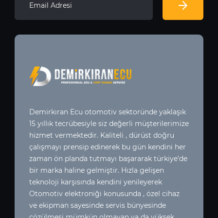
Demirkıran Ecu otomotiv sektoründe yaklaşık
15 yıllık tecrübesiyle siz değerli müşterilerimize
hizmet vermektedir. Kaliteli , dürüst doğru
çalışmayı prensip edinerek bu gün kendini her
zaman ön planda tutmayı başararak türkiye’de
bir marka haline gelmiştir. Hızla gelişen
teknoloji karşısında kendini yenileyerek
Otomotiv elektroniği konusunda , özel cihaz
ve ekipman sayesinde servis bünyesinde
çözülmesi mümkün olmayan ya da yüksek