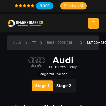
9.9/10
Randevu Al
Audi
TT
1998 - 2006 ( 8N )
1.8T 20V 18
Audi
TT 1.8T 20V 180hp
Stage türünü seç
Stage 1
Stage 2