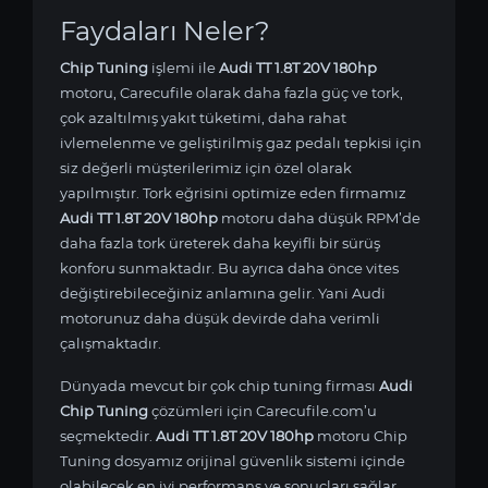
Faydaları Neler?
Chip Tuning
işlemi ile
Audi TT 1.8T 20V 180hp
motoru, Carecufile olarak daha fazla güç ve tork,
çok azaltılmış yakıt tüketimi, daha rahat
ivlemelenme ve geliştirilmiş gaz pedalı tepkisi için
siz değerli müşterilerimiz için özel olarak
yapılmıştır. Tork eğrisini optimize eden firmamız
Audi TT 1.8T 20V 180hp
motoru daha düşük RPM’de
daha fazla tork üreterek daha keyifli bir sürüş
konforu sunmaktadır. Bu ayrıca daha önce vites
değiştirebileceğiniz anlamına gelir. Yani Audi
motorunuz daha düşük devirde daha verimli
çalışmaktadır.
Dünyada mevcut bir çok chip tuning firması
Audi
Chip Tuning
çözümleri için Carecufile.com’u
seçmektedir.
Audi TT 1.8T 20V 180hp
motoru Chip
Tuning dosyamız orijinal güvenlik sistemi içinde
olabilecek en iyi performans ve sonuçları sağlar.