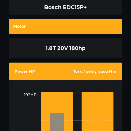
Bosch EDC15P+
Motor
1.8T 20V 180hp
Power HP
Tork / çekiş gücü Nm
192HP