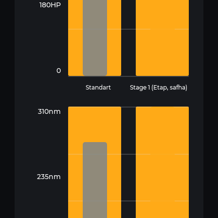
180HP
0
Standart
Stage 1 (Etap, safha)
310nm
235nm