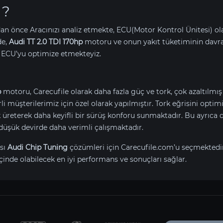
 ?
an önce Aracınızı analiz etmekte, ECU(Motor Kontrol Ünitesi) o
de,
Audi TT 2.0 TDI 170hp
motoru ve onun yakıt tüketiminin davr
 ECU’yu optimize etmekteyiz.
p
motoru, Carecufile olarak daha fazla güç ve tork, çok azaltılmı
erli müşterilerimiz için özel olarak yapılmıştır. Tork eğrisini opt
reterek daha keyifli bir sürüş konforu sunmaktadır. Bu ayrıca d
düşük devirde daha verimli çalışmaktadır.
sı
Audi Chip Tuning
çözümleri için Carecufile.com’u seçmektedi
çinde olabilecek en iyi performans ve sonuçları sağlar.