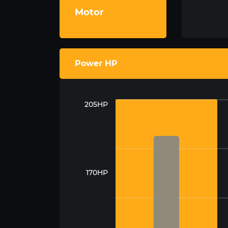
Motor
Power HP
205HP
170HP