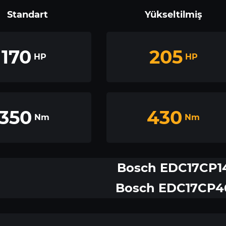
Standart
Yükseltilmiş
170
205
HP
HP
350
430
Nm
Nm
Bosch EDC17CP1
Bosch EDC17CP4