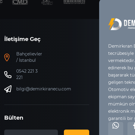
İletişime Geç
Demirkıran E
tecrübesiyle
Bahçelievler
/ İstanbul
vermektedir.
edinerek bu
0542 221 3
başararak tür
221
gelişen tekno
bilgi@demirkiranecu.com
Otomotiv ele
ekipman say
mümkün olma
elektronik m
Bülten
garantili bir