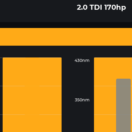
2.0 TDI 170hp
430nm
350nm