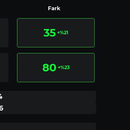
Fark
35
+%21
80
+%23
4
6