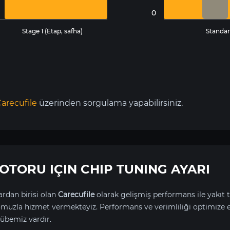
0
Stage 1 (Etap, safha)
Standar
arecufile
üzerinden sorgulama yapabilirsiniz.
 MOTORU IÇIN CHIP TUNING AYARI
rdan birisi olan
Carecufile
olarak gelişmiş performans ile yakıt t
uzla hizmet vermekteyiz. Performans ve verimliliği optimize 
übemiz vardır.