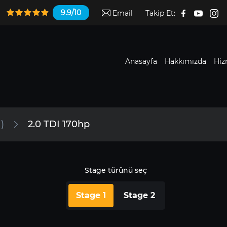
9.9/10
Email
Takip Et:
Anasayfa
Hakkımızda
Hiz
)
2.0 TDI 170hp
Stage türünü seç
Stage 1
Stage 2