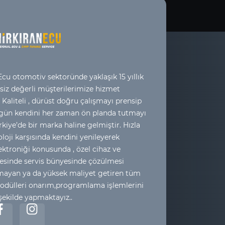
cu otomotiv sektoründe yaklaşık 15 yıllık
 siz değerli müşterilerimize hizmet
 Kaliteli , dürüst doğru çalışmayı prensip
 gün kendini her zaman ön planda tutmayı
kiye’de bir marka haline gelmiştir. Hızla
loji karşısında kendini yenileyerek
ktroniği konusunda , özel cihaz ve
esinde servis bünyesinde çözülmesi
yan ya da yüksek maliyet getiren tüm
odülleri onarım,programlama işlemlerini
 şekilde yapmaktayız..