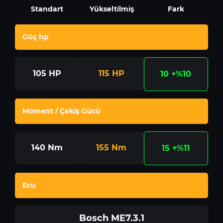
Standart
Yükseltilmiş
Fark
Güç hp
105
HP
115
HP
10
+%10
Moment / Çekiş Gücü
140
Nm
155
Nm
15
+%11
Ecu
Bosch ME7.3.1