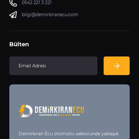
0542 221 3 221
bilgi@demirkiranecu.com
Bülten
Demirkıran Ecu otomotiv sektoründe yaklaşık