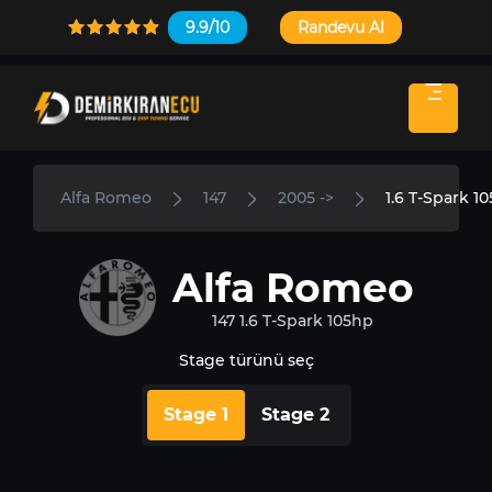
9.9/10
Randevu Al
Alfa Romeo
147
2005 ->
1.6 T-Spark 1
Alfa Romeo
147 1.6 T-Spark 105hp
Stage türünü seç
Stage 1
Stage 2