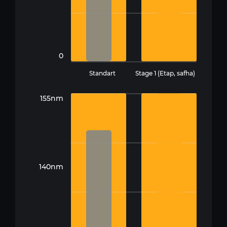
0
Standart
Stage 1 (Etap, safha)
155nm
140nm