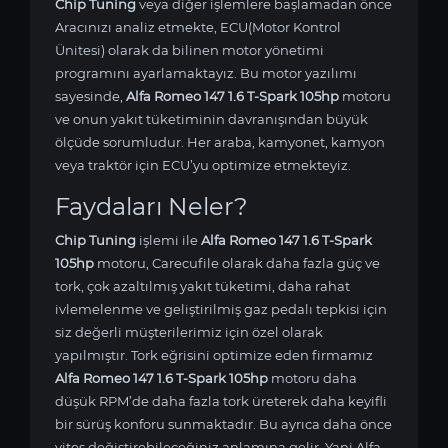
Chip Tuning
veya diğer işlemlere başlamadan önce
Aracınızı analiz etmekte, ECU(Motor Kontrol
Ünitesi) olarak da bilinen motor yönetimi
programını ayarlamaktayız. Bu motor yazılımı
sayesinde,
Alfa Romeo 147 1.6 T-Spark 105hp
motoru
ve onun yakıt tüketiminin davranışından büyük
ölçüde sorumludur. Her araba, kamyonet, kamyon
veya traktör için ECU’yu optimize etmekteyiz.
Faydaları Neler?
Chip Tuning
işlemi ile
Alfa Romeo 147 1.6 T-Spark
105hp
motoru, Carecufile olarak daha fazla güç ve
tork, çok azaltılmış yakıt tüketimi, daha rahat
ivlemelenme ve geliştirilmiş gaz pedalı tepkisi için
siz değerli müşterilerimiz için özel olarak
yapılmıştır. Tork eğrisini optimize eden firmamız
Alfa Romeo 147 1.6 T-Spark 105hp
motoru daha
düşük RPM’de daha fazla tork üreterek daha keyifli
bir sürüş konforu sunmaktadır. Bu ayrıca daha önce
vites değiştirebileceğiniz anlamına gelir. Yani Alfa