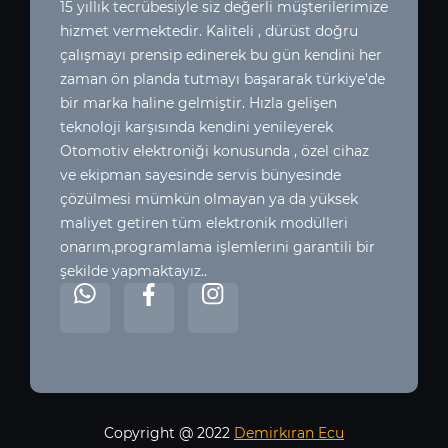
15 yıllık tecrübesiyle siz değerli müşterilerimize
hizmet vermektedir. Kaliteli , dürüst doğru
çalışmayı prensip edinerek bu gün kendini her
zaman ön planda tutmayı başararak türkiye’de
bir marka haline gelmiştir. Hızla gelişen
teknoloji karşısında kendini yenileyerek
Otomotiv elektroniği konusunda , özel cihaz
ve ekipman sayesinde servis bünyesinde
çözülmesi mümkün olmayan ya da yüksek
maliyet getiren tüm elektronik modülleri
onarım,programlama işlemlerini garantili bir
şekilde yapmaktayız..
Copyright @ 2022
Demirkıran Ecu