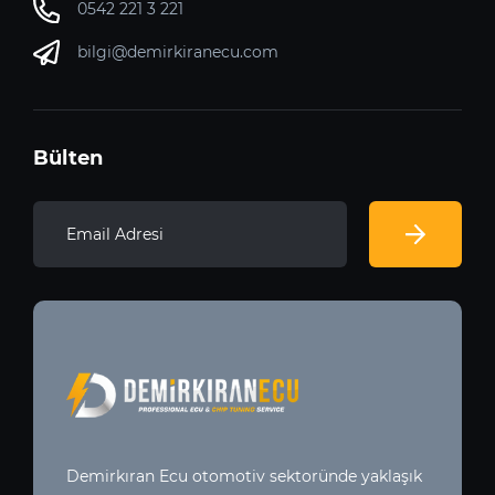
0542 221 3 221
bilgi@demirkiranecu.com
Bülten
Demirkıran Ecu otomotiv sektoründe yaklaşık