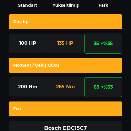
Standart
Yükseltilmiş
Fark
Güç hp
100
HP
135
HP
35
+%35
Moment / Çekiş Gücü
200
Nm
265
Nm
65
+%33
Ecu
Bosch EDC15C7