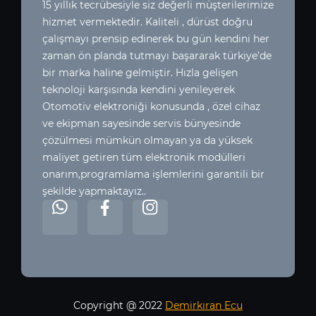
15 yıllık tecrübesiyle siz değerli müşterilerimize
hizmet vermektedir. Kaliteli , dürüst doğru
çalışmayı prensip edinerek bu gün kendini her
zaman ön planda tutmayı başararak türkiye’de
bir marka haline gelmiştir. Hızla gelişen
teknoloji karşısında kendini yenileyerek
Otomotiv elektroniği konusunda , özel cihaz
ve ekipman sayesinde servis bünyesinde
çözülmesi mümkün olmayan ya da yüksek
maliyet getiren tüm elektronik modülleri
onarım,programlama işlemlerini garantili bir
şekilde yapmaktayız..
Copyright @ 2022
Demirkıran Ecu