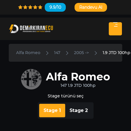
9.9/10
Randevu Al
Alfa Romeo
147
2005 ->
1.9 JTD 100hp
Alfa Romeo
147 1.9 JTD 100hp
Stage türünü seç
Stage 1
Stage 2