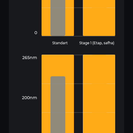
0
Standart
Stage 1 (Etap, safha)
265nm
200nm