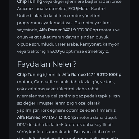
Chip Tuning
veya diğer işlemlere başlamadan önce
Aracınızı analiz etmekte, ECU(Motor Kontrol
Ünitesi) olarak da bilinen motor yönetimi
programını ayarlamaktayız. Bu motor yazılımı
sayesinde,
Alfa Romeo 147 1.9 JTD 100hp
motoru ve
onun yakıt tüketiminin davranışından büyük
ölçüde sorumludur. Her araba, kamyonet, kamyon
veya traktör için ECU’yu optimize etmekteyiz.
Faydaları Neler?
Chip Tuning
işlemi ile
Alfa Romeo 147 1.9 JTD 100hp
motoru, Carecufile olarak daha fazla güç ve tork,
çok azaltılmış yakıt tüketimi, daha rahat
ivlemelenme ve geliştirilmiş gaz pedalı tepkisi için
siz değerli müşterilerimiz için özel olarak
yapılmıştır. Tork eğrisini optimize eden firmamız
Alfa Romeo 147 1.9 JTD 100hp
motoru daha düşük
RPM’de daha fazla tork üreterek daha keyifli bir
sürüş konforu sunmaktadır. Bu ayrıca daha önce
vites değiştirebileceğiniz anlamına gelir. Yani Alfa