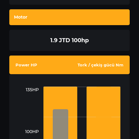
Motor
1.9 JTD 100hp
Power HP
Tork / çekiş gücü Nm
135HP
100HP