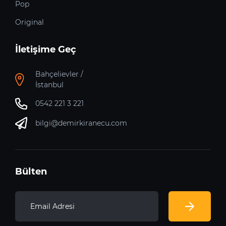
Pop
Original
İletişime Geç
Bahçelievler /
İstanbul
0542 221 3 221
bilgi@demirkiranecu.com
Bülten