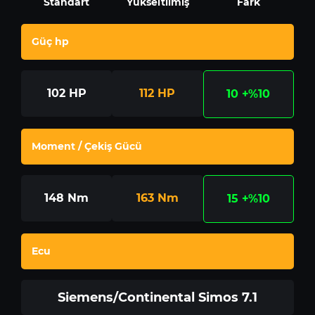
Standart
Yükseltilmiş
Fark
Güç hp
102
HP
112
HP
10
+%10
Moment / Çekiş Gücü
148
Nm
163
Nm
15
+%10
Ecu
Siemens/Continental Simos 7.1