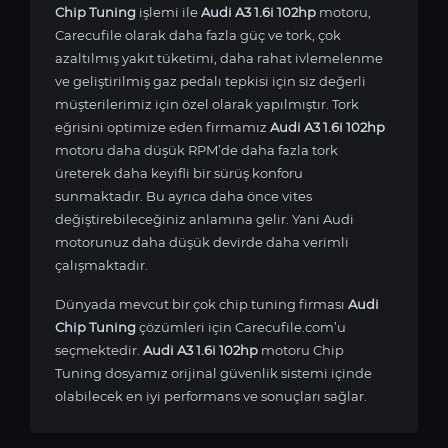
Chip Tuning
işlemi ile
Audi A3 1.6i 102hp
motoru,
Carecufile olarak daha fazla güç ve tork, çok
azaltılmış yakıt tüketimi, daha rahat ivlemelenme
ve geliştirilmiş gaz pedalı tepkisi için siz değerli
müşterilerimiz için özel olarak yapılmıştır. Tork
eğrisini optimize eden firmamız
Audi A3 1.6i 102hp
motoru daha düşük RPM’de daha fazla tork
üreterek daha keyifli bir sürüş konforu
sunmaktadır. Bu ayrıca daha önce vites
değiştirebileceğiniz anlamına gelir. Yani Audi
motorunuz daha düşük devirde daha verimli
çalışmaktadır.
Dünyada mevcut bir çok chip tuning firması
Audi
Chip Tuning
çözümleri için Carecufile.com’u
seçmektedir.
Audi A3 1.6i 102hp
motoru Chip
Tuning dosyamız orijinal güvenlik sistemi içinde
olabilecek en iyi performans ve sonuçları sağlar.