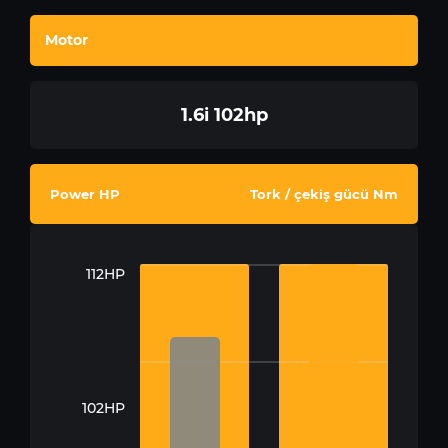
Motor
1.6i 102hp
Power HP
Tork / çekiş gücü Nm
112HP
102HP