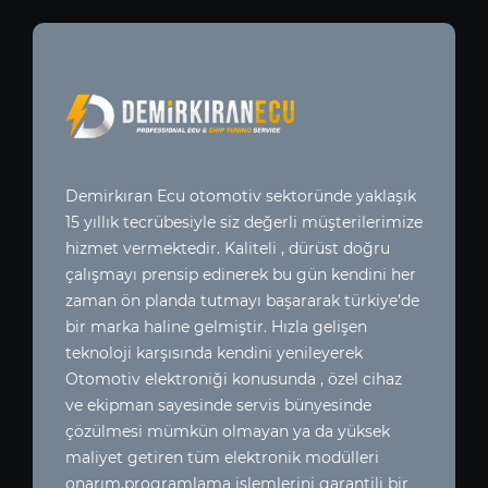
Demirkıran Ecu otomotiv sektoründe yaklaşık
15 yıllık tecrübesiyle siz değerli müşterilerimize
hizmet vermektedir. Kaliteli , dürüst doğru
çalışmayı prensip edinerek bu gün kendini her
zaman ön planda tutmayı başararak türkiye’de
bir marka haline gelmiştir. Hızla gelişen
teknoloji karşısında kendini yenileyerek
Otomotiv elektroniği konusunda , özel cihaz
ve ekipman sayesinde servis bünyesinde
çözülmesi mümkün olmayan ya da yüksek
maliyet getiren tüm elektronik modülleri
onarım,programlama işlemlerini garantili bir