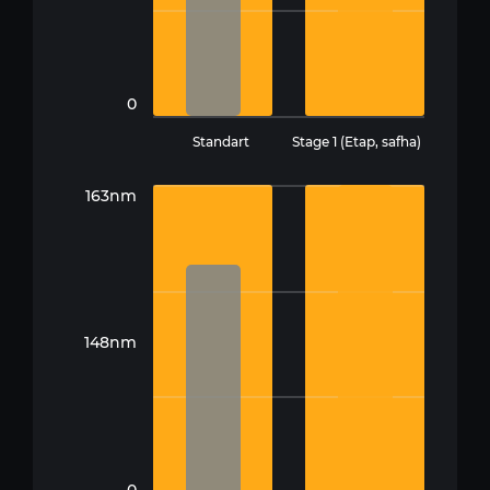
0
Standart
Stage 1 (Etap, safha)
163nm
148nm
0