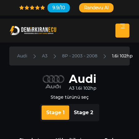
9.9/10
Randevu Al
Audi
A3
8P - 2003 - 2008
1.6i 102hp
Audi
A3 1.6i 102hp
Stage türünü seç
Stage 1
Stage 2