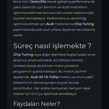
birisi olan
Carecufile
olarak gelişmiş performans ile
yakıt tasarrufu için benzinli ve dizel motorların
optimize edilmesi konusunda uzman kadromuzla
hizmet vermekteyiz. Performans ve verimliliği
optimize etmek için
Audi
motorlarına
Chip Tuning
yapılmasında çok uzun yıllara dayanan tecrübemiz
vardır.
Süreç nasıl işlemekte ?
Chip Tuning
veya diğer işlemlere başlamadan önce
Aracınızı analiz etmekte, ECU(Motor Kontrol
Ünitesi) olarak da bilinen motor yönetimi
programını ayarlamaktayız. Bu motor yazılımı
sayesinde,
Audi A3 1.6i 102hp
motoru ve onun yakıt
tüketiminin davranışından büyük ölçüde
sorumludur. Her araba, kamyonet, kamyon veya
traktör için ECU’yu optimize etmekteyiz.
Faydaları Neler?