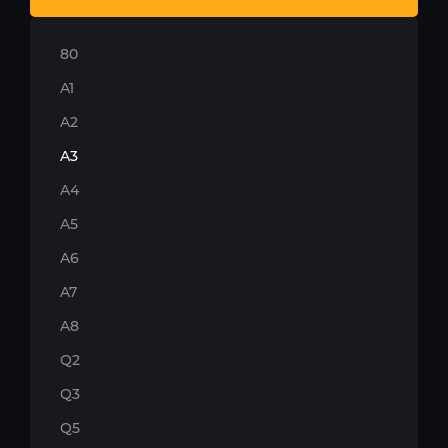
80
A1
A2
A3
A4
A5
A6
A7
A8
Q2
Q3
Q5