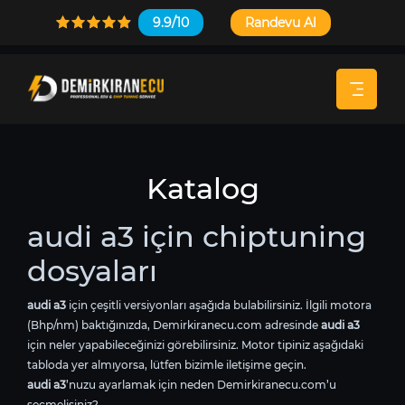
9.9/10
Randevu Al
Katalog
audi a3 için chiptuning
dosyaları
audi a3
için çeşitli versiyonları aşağıda bulabilirsiniz. İlgili motora
(Bhp/nm) baktığınızda, Demirkiranecu.com adresinde
audi a3
için neler yapabileceğinizi görebilirsiniz. Motor tipiniz aşağıdaki
tabloda yer almıyorsa, lütfen bizimle iletişime geçin.
audi a3
’nuzu ayarlamak için neden Demirkiranecu.com’u
seçmelisiniz?