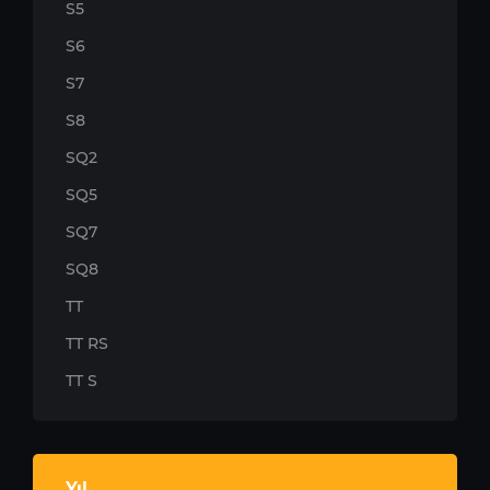
S5
S6
S7
S8
SQ2
SQ5
SQ7
SQ8
TT
TT RS
TT S
Yıl