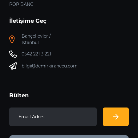
POP BANG
İletişime Geç
Bahçelievler /
İstanbul
0542 221 3 221
bilgi@demirkiranecu.com
Bülten