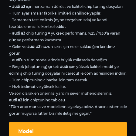
+
audi a3
için her zaman dürüst ve kaliteli chip tuning dosyaları
+ Tüm ayarlamalar fabrika limitleri dahilinde yapılır.
+ Tamamen test edilmiş (dyno tezgahımızda) ve kendi
tecrübelerimiz ile kontrol edildi.
+
audi a3
chip tuning = yüksek performans. %25 / %30’a varan
güç ve performans kazanımı
+ Gelin ve
audi a3
’nuzun sizin için neler sakladığını kendiniz
görün
+
audi
’un tüm modellerinde büyük miktarda deneğim
+ Birçok (chiptuning) şirketi
audi
için yüksek kaliteli modifiye
edilmiş chip tuning dosyalarını carecufile.com adresinden indirir.
+ Tüm chip tuning cihazları için tam destek.
+ Hızlı teslimat ve yüksek kalite.
Ve son olarak en önemlisi yardım sever mühendislerimiz.
audi a3
için chiptuning tablosu
“Tüm araç marka ve modellerini ayarlayabiliriz. Aracını listemizde
görünmüyorsa lütfen bizimle iletişime geçin.”
Model