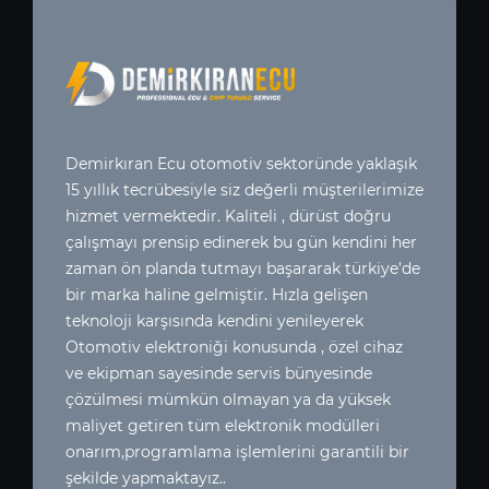
Demirkıran Ecu otomotiv sektoründe yaklaşık
15 yıllık tecrübesiyle siz değerli müşterilerimize
hizmet vermektedir. Kaliteli , dürüst doğru
çalışmayı prensip edinerek bu gün kendini her
zaman ön planda tutmayı başararak türkiye’de
bir marka haline gelmiştir. Hızla gelişen
teknoloji karşısında kendini yenileyerek
Otomotiv elektroniği konusunda , özel cihaz
ve ekipman sayesinde servis bünyesinde
çözülmesi mümkün olmayan ya da yüksek
maliyet getiren tüm elektronik modülleri
onarım,programlama işlemlerini garantili bir
şekilde yapmaktayız..