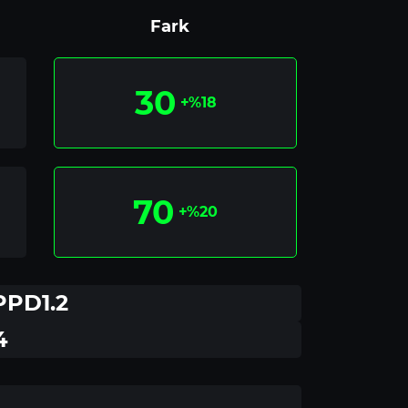
Fark
30
+%18
70
+%20
PPD1.2
4