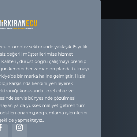
cu otomotiv sektoründe yaklaşık 15 yıllık
 siz değerli müşterilerimize hizmet
 Kaliteli , dürüst doğru çalışmayı prensip
 gün kendini her zaman ön planda tutmayı
kiye’de bir marka haline gelmiştir. Hızla
loji karşısında kendini yenileyerek
ktroniği konusunda , özel cihaz ve
esinde servis bünyesinde çözülmesi
yan ya da yüksek maliyet getiren tüm
odülleri onarım,programlama işlemlerini
 şekilde yapmaktayız..