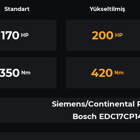
Standart
Yükseltilmiş
170
200
HP
HP
350
420
Nm
Nm
Siemens/Continental 
Bosch EDC17CP1