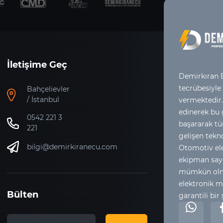
İletişime Geç
Demirkıran E
tecrübesiyle
Bahçelievler
/ İstanbul
vermektedir.
edinerek bu
0542 221 3
başararak tür
221
gelişen tekno
bilgi@demirkiranecu.com
Otomotiv ele
ekipman say
mümkün olma
elektronik m
Bülten
garantili bir