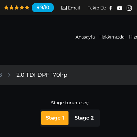
9.9/10
Email
Takip Et:
Anasayfa
Hakkımızda
Hiz
8
2.0 TDI DPF 170hp
Stage türünü seç
Stage 1
Stage 2