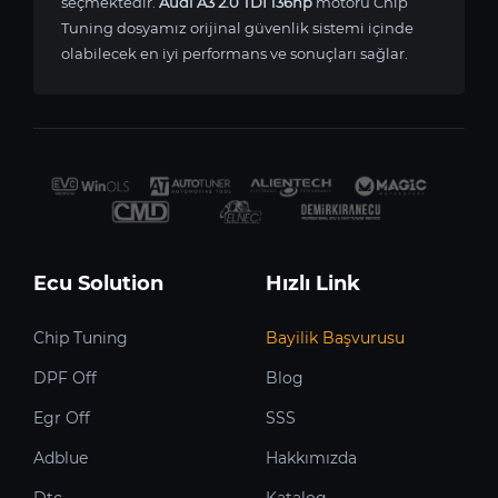
seçmektedir.
Audi A3 2.0 TDI 136hp
motoru Chip
Tuning dosyamız orijinal güvenlik sistemi içinde
olabilecek en iyi performans ve sonuçları sağlar.
Ecu Solution
Hızlı Link
Chip Tuning
Bayilik Başvurusu
DPF Off
Blog
Egr Off
SSS
Adblue
Hakkımızda
Dtc
Katalog