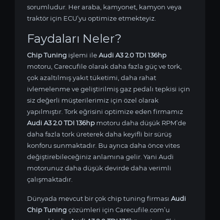
sorumludur. Her araba, kamyonet, kamyon veya
traktör için ECU’yu optimize etmekteyiz.
Faydaları Neler?
Chip Tuning
işlemi ile
Audi A3 2.0 TDI 136hp
motoru, Carecufile olarak daha fazla güç ve tork,
çok azaltılmış yakıt tüketimi, daha rahat
ivlemelenme ve geliştirilmiş gaz pedalı tepkisi için
siz değerli müşterilerimiz için özel olarak
yapılmıştır. Tork eğrisini optimize eden firmamız
Audi A3 2.0 TDI 136hp
motoru daha düşük RPM’de
daha fazla tork üreterek daha keyifli bir sürüş
konforu sunmaktadır. Bu ayrıca daha önce vites
değiştirebileceğiniz anlamına gelir. Yani Audi
motorunuz daha düşük devirde daha verimli
çalışmaktadır.
Dünyada mevcut bir çok chip tuning firması
Audi
Chip Tuning
çözümleri için Carecufile.com’u