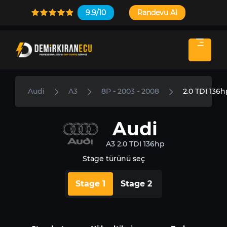
9.9/10
Randevu Al
Audi
A3
8P - 2003 - 2008
2.0 TDI 136h
Audi
A3 2.0 TDI 136hp
Stage türünü seç
Stage 1
Stage 2