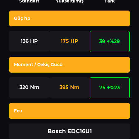
Standart
Yükseltilmiş
Fark
Güç hp
136
HP
175
HP
39
+%29
Moment / Çekiş Gücü
320
Nm
395
Nm
75
+%23
Ecu
Bosch EDC16U1