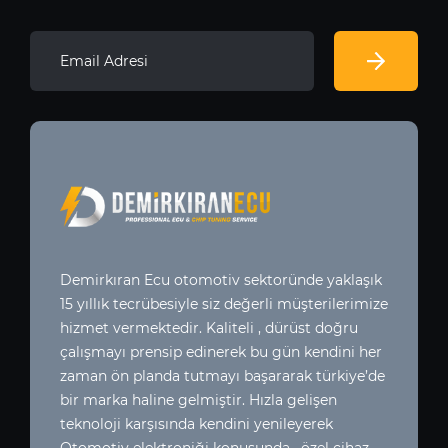
Demirkıran Ecu otomotiv sektoründe yaklaşık
15 yıllık tecrübesiyle siz değerli müşterilerimize
hizmet vermektedir. Kaliteli , dürüst doğru
çalışmayı prensip edinerek bu gün kendini her
zaman ön planda tutmayı başararak türkiye’de
bir marka haline gelmiştir. Hızla gelişen
teknoloji karşısında kendini yenileyerek
Otomotiv elektroniği konusunda , özel cihaz