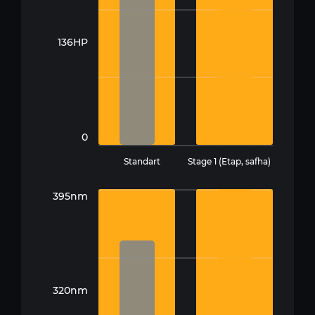
136HP
0
Standart
Stage 1 (Etap, safha)
395nm
320nm