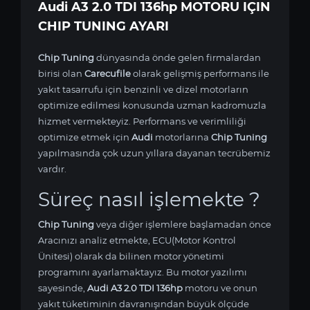
Audi A3 2.0 TDI 136hp MOTORU IÇIN
CHIP TUNING AYARI
Chip Tuning
dünyasında önde gelen firmalardan
birisi olan
Carecufile
olarak gelişmiş performans ile
yakıt tasarrufu için benzinli ve dizel motorların
optimize edilmesi konusunda uzman kadromuzla
hizmet vermekteyiz. Performans ve verimliliği
optimize etmek için
Audi
motorlarına
Chip Tuning
yapılmasında çok uzun yıllara dayanan tecrübemiz
vardır.
Süreç nasıl işlemekte ?
Chip Tuning
veya diğer işlemlere başlamadan önce
Aracınızı analiz etmekte, ECU(Motor Kontrol
Ünitesi) olarak da bilinen motor yönetimi
programını ayarlamaktayız. Bu motor yazılımı
sayesinde,
Audi A3 2.0 TDI 136hp
motoru ve onun
yakıt tüketiminin davranışından büyük ölçüde