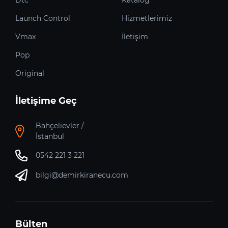
Launch Control
Hizmetlerimiz
Vmax
İletişim
Pop
Original
İletişime Geç
Bahçelievler /
İstanbul
0542 221 3 221
bilgi@demirkiranecu.com
Bülten