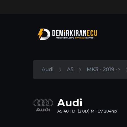
Audi
A5
MK3 - 2019 ->
Audi
A5 40 TDI (2.0D) MHEV 204hp