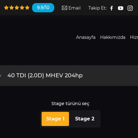
9.9/10
Email
Takip Et:
Anasayfa
Hakkımızda
Hiz
40 TDI (2.0D) MHEV 204hp
Stage türünü seç
Stage 1
Stage 2