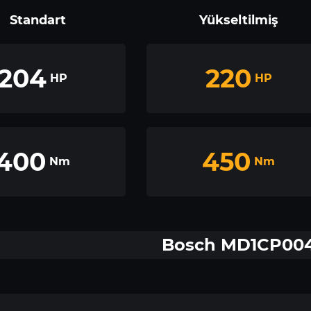
Standart
Yükseltilmiş
204
220
HP
HP
400
450
Nm
Nm
Bosch MD1CP00