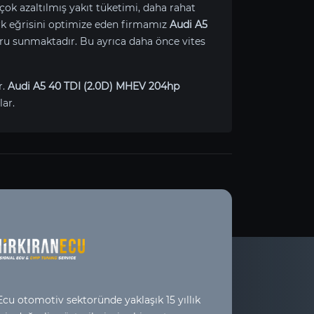
çok azaltılmış yakıt tüketimi, daha rahat
Tork eğrisini optimize eden firmamız
Audi A5
ru sunmaktadır. Bu ayrıca daha önce vites
r.
Audi A5 40 TDI (2.0D) MHEV 204hp
ar.
cu otomotiv sektoründe yaklaşık 15 yıllık