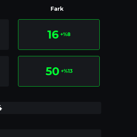
Fark
16
+%8
50
+%13
4