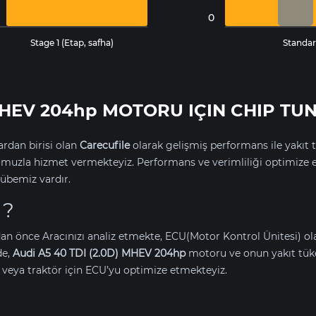
0
Stage 1 (Etap, safha)
Standar
 MHEV 204hp MOTORU IÇIN CHIP TU
rdan birisi olan
Carecufile
olarak gelişmiş performans ile yakıt t
uzla hizmet vermekteyiz. Performans ve verimliliği optimize 
übemiz vardır.
 ?
an önce Aracınızı analiz etmekte, ECU(Motor Kontrol Ünitesi) o
de,
Audi A5 40 TDI (2.0D) MHEV 204hp
motoru ve onun yakıt tük
eya traktör için ECU’yu optimize etmekteyiz.