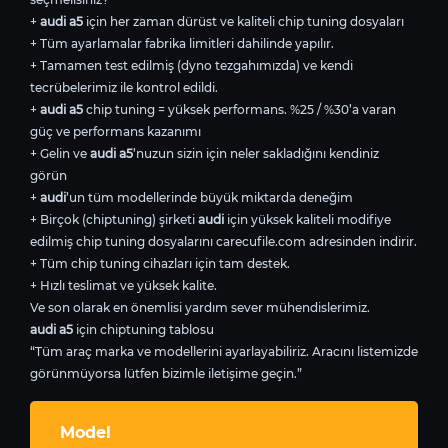
+
audi a5
için her zaman dürüst ve kaliteli chip tuning dosyaları
+ Tüm ayarlamalar fabrika limitleri dahilinde yapılır.
+ Tamamen test edilmiş (dyno tezgahımızda) ve kendi
tecrübelerimiz ile kontrol edildi.
+
audi a5
chip tuning = yüksek performans. %25 / %30’a varan
güç ve performans kazanımı
+ Gelin ve
audi a5
’nuzun sizin için neler sakladığını kendiniz
görün
+
audi
’un tüm modellerinde büyük miktarda deneğim
+ Birçok (chiptuning) şirketi
audi
için yüksek kaliteli modifiye
edilmiş chip tuning dosyalarını carecufile.com adresinden indirir.
+ Tüm chip tuning cihazları için tam destek.
+ Hızlı teslimat ve yüksek kalite.
Ve son olarak en önemlisi yardım sever mühendislerimiz.
audi a5
için chiptuning tablosu
“Tüm araç marka ve modellerini ayarlayabiliriz. Aracını listemizde
görünmüyorsa lütfen bizimle iletişime geçin.”
Model