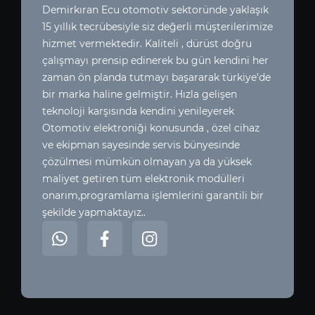
Demirkıran Ecu otomotiv sektoründe yaklaşık
15 yıllık tecrübesiyle siz değerli müşterilerimize
hizmet vermektedir. Kaliteli , dürüst doğru
çalışmayı prensip edinerek bu gün kendini her
zaman ön planda tutmayı başararak türkiye’de
bir marka haline gelmiştir. Hızla gelişen
teknoloji karşısında kendini yenileyerek
Otomotiv elektroniği konusunda , özel cihaz
ve ekipman sayesinde servis bünyesinde
çözülmesi mümkün olmayan ya da yüksek
maliyet getiren tüm elektronik modülleri
onarım,programlama işlemlerini garantili bir
şekilde yapmaktayız..