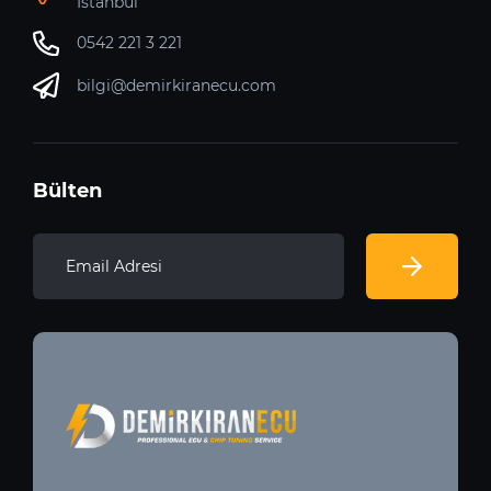
İstanbul
0542 221 3 221
bilgi@demirkiranecu.com
Bülten