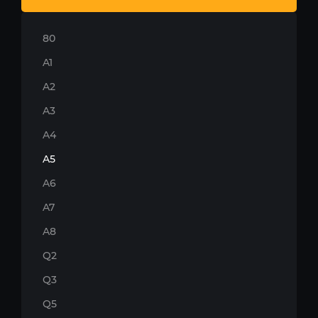
80
A1
A2
A3
A4
A5
A6
A7
A8
Q2
Q3
Q5