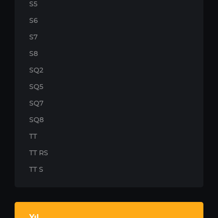
S5
S6
S7
S8
SQ2
SQ5
SQ7
SQ8
TT
TT RS
TT S
Yıl