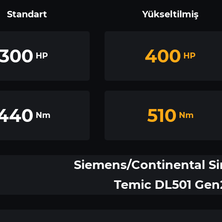
Standart
Yükseltilmiş
300
400
HP
HP
440
510
Nm
Nm
Siemens/Continental Si
Temic DL501 Gen