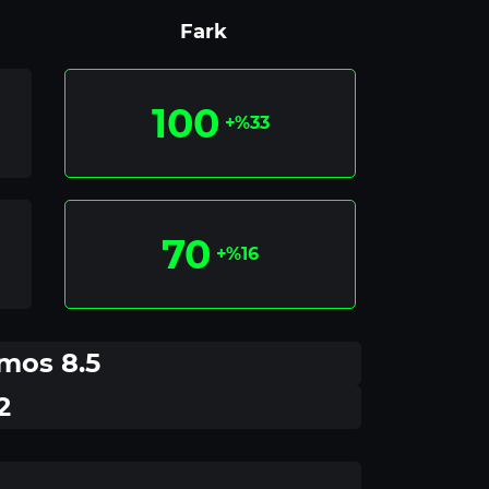
Fark
100
+%33
70
+%16
mos 8.5
2