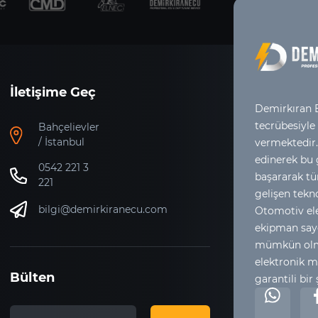
İletişime Geç
Demirkıran E
tecrübesiyle
Bahçelievler
/ İstanbul
vermektedir.
edinerek bu
0542 221 3
başararak tür
221
gelişen tekno
bilgi@demirkiranecu.com
Otomotiv ele
ekipman say
mümkün olma
elektronik m
Bülten
garantili bir