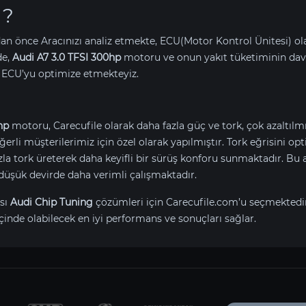
 ?
an önce Aracınızı analiz etmekte, ECU(Motor Kontrol Ünitesi) o
de,
Audi A7 3.0 TFSI 300hp
motoru ve onun yakıt tüketiminin dav
 ECU’yu optimize etmekteyiz.
hp
motoru, Carecufile olarak daha fazla güç ve tork, çok azaltıl
değerli müşterilerimiz için özel olarak yapılmıştır. Tork eğrisini 
tork üreterek daha keyifli bir sürüş konforu sunmaktadır. Bu ay
düşük devirde daha verimli çalışmaktadır.
sı
Audi Chip Tuning
çözümleri için Carecufile.com’u seçmektedi
çinde olabilecek en iyi performans ve sonuçları sağlar.