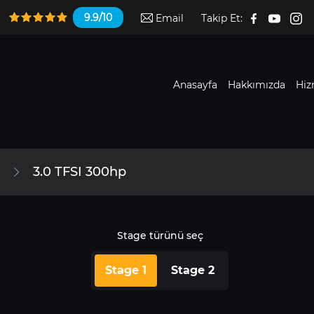
9.9/10
Email
Takip Et:
Anasayfa
Hakkımızda
Hiz
3.0 TFSI 300hp
Stage türünü seç
Stage 1
Stage 2