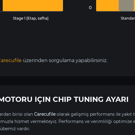
0
Stage 1 (Etap, safha)
Standar
arecufile
üzerinden sorgulama yapabilirsiniz.
p MOTORU IÇIN CHIP TUNING AYARI
rdan birisi olan
Carecufile
olarak gelişmiş performans ile yakıt t
uzla hizmet vermekteyiz. Performans ve verimliliği optimize 
übemiz vardır.