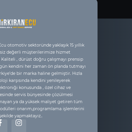
cu otomotiv sektoründe yaklaşık 15 yıllık
 siz değerli müşterilerimize hizmet
 Kaliteli , dürüst doğru çalışmayı prensip
 gün kendini her zaman ön planda tutmayı
kiye’de bir marka haline gelmiştir. Hızla
loji karşısında kendini yenileyerek
ktroniği konusunda , özel cihaz ve
esinde servis bünyesinde çözülmesi
yan ya da yüksek maliyet getiren tüm
odülleri onarım,programlama işlemlerini
 şekilde yapmaktayız..