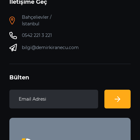
İletişime Geç
Bahçelievler /
İstanbul
0542 221 3 221
bilgi@demirkiranecu.com
Bülten