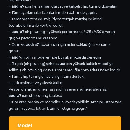
+
audi a7
için her zaman dürüst ve kaliteli chip tuning dosyaları
+ Tüm ayarlamalar fabrika limitleri dahilinde yapılır.
+ Tamamen test edilmiş (dyno tezgahımızda) ve kendi
tecrübelerimiz ile kontrol edildi.
+
audi a7
chip tuning = yüksek performans. %25 / %30’a varan
güç ve performans kazanımı
+ Gelin ve
audi a7
’nuzun sizin için neler sakladığını kendiniz
görün
+
audi
’un tüm modellerinde büyük miktarda deneğim
+ Birçok (chiptuning) şirketi
audi
için yüksek kaliteli modifiye
edilmiş chip tuning dosyalarını carecufile.com adresinden indirir.
+ Tüm chip tuning cihazları için tam destek.
+ Hızlı teslimat ve yüksek kalite.
Ve son olarak en önemlisi yardım sever mühendislerimiz.
audi a7
için chiptuning tablosu
“Tüm araç marka ve modellerini ayarlayabiliriz. Aracını listemizde
görünmüyorsa lütfen bizimle iletişime geçin.”
Model