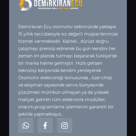
Demirkıran Ecu otomotiv sektoründe yaklaşık
15 yıllık tecrübesiyle siz değerli müşterilerimize
hizmet vermektedir. Kaliteli , dürüst doğru
çalışmayı prensip edinerek bu gün kendini her
zaman ön planda tutmayı başararak türkiye’de
bir marka haline gelmiştir. Hızla gelişen
teknoloji karşısında kendini yenileyerek
Otomotiv elektroniği konusunda , özel cihaz
ve ekipman sayesinde servis bünyesinde
çözülmesi mümkün olmayan ya da yüksek
maliyet getiren tüm elektronik modülleri
onarım,programlama işlemlerini garantili bir
şekilde yapmaktayız..