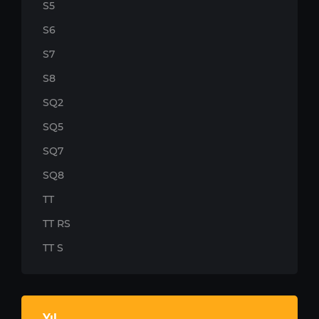
S5
S6
S7
S8
SQ2
SQ5
SQ7
SQ8
TT
TT RS
TT S
Yıl