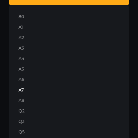
80
A1
A2
A3
A4
A5
A6
A7
A8
Q2
Q3
Q5