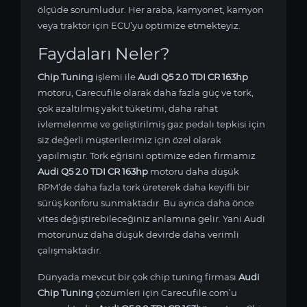
ölçüde sorumludur. Her araba, kamyonet, kamyon
veya traktör için ECU’yu optimize etmekteyiz.
Faydaları Neler?
Chip Tuning
işlemi ile
Audi Q5 2.0 TDI CR 163hp
motoru, Carecufile olarak daha fazla güç ve tork,
çok azaltılmış yakıt tüketimi, daha rahat
ivlemelenme ve geliştirilmiş gaz pedalı tepkisi için
siz değerli müşterilerimiz için özel olarak
yapılmıştır. Tork eğrisini optimize eden firmamız
Audi Q5 2.0 TDI CR 163hp
motoru daha düşük
RPM’de daha fazla tork üreterek daha keyifli bir
sürüş konforu sunmaktadır. Bu ayrıca daha önce
vites değiştirebileceğiniz anlamına gelir. Yani Audi
motorunuz daha düşük devirde daha verimli
çalışmaktadır.
Dünyada mevcut bir çok chip tuning firması
Audi
Chip Tuning
çözümleri için Carecufile.com’u