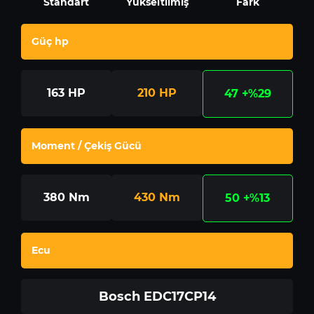
Standart
Yükseltilmiş
Fark
Güç hp
163
HP
210
HP
47
+%29
Moment / Çekiş Gücü
380
Nm
430
Nm
50
+%13
Ecu
Bosch EDC17CP14