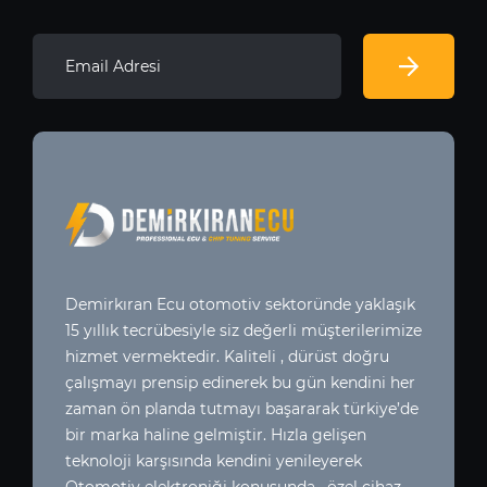
Demirkıran Ecu otomotiv sektoründe yaklaşık
15 yıllık tecrübesiyle siz değerli müşterilerimize
hizmet vermektedir. Kaliteli , dürüst doğru
çalışmayı prensip edinerek bu gün kendini her
zaman ön planda tutmayı başararak türkiye’de
bir marka haline gelmiştir. Hızla gelişen
teknoloji karşısında kendini yenileyerek
Otomotiv elektroniği konusunda , özel cihaz