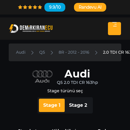
9.9/10
Randevu Al
Audi
Q5
8R - 2012 - 2016
2.0 TDI CR 1
Audi
Q5 2.0 TDI CR 163hp
Stage türünü seç
Stage 1
Stage 2