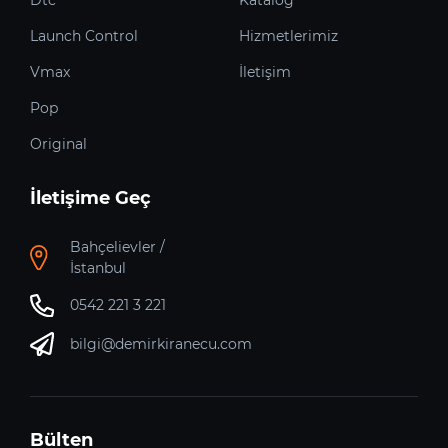
Launch Control
Hizmetlerimiz
Vmax
İletişim
Pop
Original
İletişime Geç
Bahçelievler /
İstanbul
0542 221 3 221
bilgi@demirkiranecu.com
Bülten