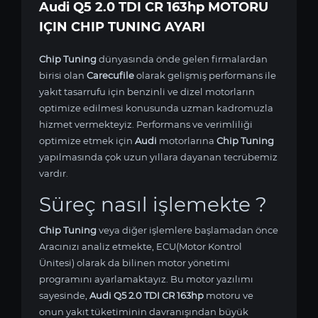
Audi Q5 2.0 TDI CR 163hp MOTORU
IÇIN CHIP TUNING AYARI
Chip Tuning
dünyasında önde gelen firmalardan
birisi olan
Carecufile
olarak gelişmiş performans ile
yakıt tasarrufu için benzinli ve dizel motorların
optimize edilmesi konusunda uzman kadromuzla
hizmet vermekteyiz. Performans ve verimliliği
optimize etmek için
Audi
motorlarına
Chip Tuning
yapılmasında çok uzun yıllara dayanan tecrübemiz
vardır.
Süreç nasıl işlemekte ?
Chip Tuning
veya diğer işlemlere başlamadan önce
Aracınızı analiz etmekte, ECU(Motor Kontrol
Ünitesi) olarak da bilinen motor yönetimi
programını ayarlamaktayız. Bu motor yazılımı
sayesinde,
Audi Q5 2.0 TDI CR 163hp
motoru ve
onun yakıt tüketiminin davranışından büyük