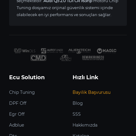
seçmektedir.
Audi Q5 2.0 TDI CR 163hp
motoru Chip
Tuning dosyamız orijinal güvenlik sistemi içinde
olabilecek en iyi performans ve sonuçları sağlar.
Ecu Solution
Hızlı Link
Chip Tuning
Bayilik Başvurusu
DPF Off
Blog
Egr Off
SSS
Adblue
Hakkımızda
Dtc
Katalog