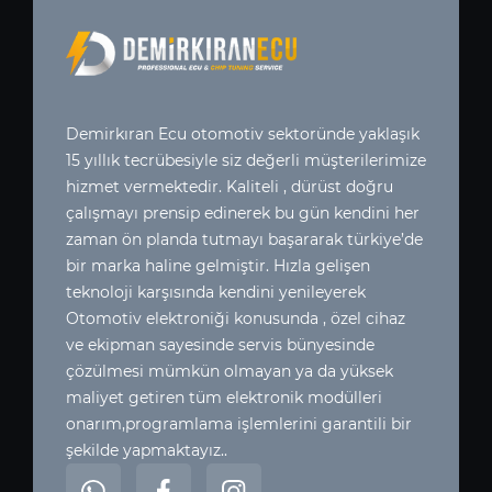
Demirkıran Ecu otomotiv sektoründe yaklaşık
15 yıllık tecrübesiyle siz değerli müşterilerimize
hizmet vermektedir. Kaliteli , dürüst doğru
çalışmayı prensip edinerek bu gün kendini her
zaman ön planda tutmayı başararak türkiye’de
bir marka haline gelmiştir. Hızla gelişen
teknoloji karşısında kendini yenileyerek
Otomotiv elektroniği konusunda , özel cihaz
ve ekipman sayesinde servis bünyesinde
çözülmesi mümkün olmayan ya da yüksek
maliyet getiren tüm elektronik modülleri
onarım,programlama işlemlerini garantili bir
şekilde yapmaktayız..