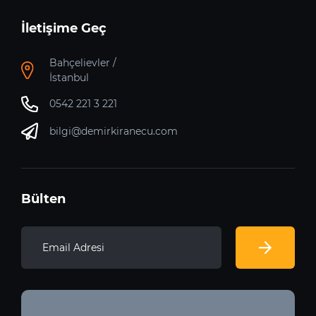
İletişime Geç
Bahçelievler /
İstanbul
0542 221 3 221
bilgi@demirkiranecu.com
Bülten