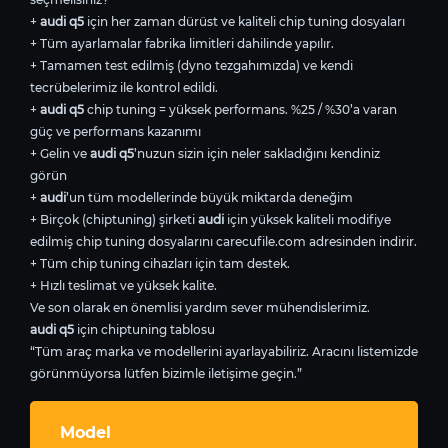
+
audi q5
için her zaman dürüst ve kaliteli chip tuning dosyaları
+ Tüm ayarlamalar fabrika limitleri dahilinde yapılır.
+ Tamamen test edilmiş (dyno tezgahımızda) ve kendi
tecrübelerimiz ile kontrol edildi.
+
audi q5
chip tuning = yüksek performans. %25 / %30’a varan
güç ve performans kazanımı
+ Gelin ve
audi q5
’nuzun sizin için neler sakladığını kendiniz
görün
+
audi
’un tüm modellerinde büyük miktarda deneğim
+ Birçok (chiptuning) şirketi
audi
için yüksek kaliteli modifiye
edilmiş chip tuning dosyalarını carecufile.com adresinden indirir.
+ Tüm chip tuning cihazları için tam destek.
+ Hızlı teslimat ve yüksek kalite.
Ve son olarak en önemlisi yardım sever mühendislerimiz.
audi q5
için chiptuning tablosu
“Tüm araç marka ve modellerini ayarlayabiliriz. Aracını listemizde
görünmüyorsa lütfen bizimle iletişime geçin.”
Model