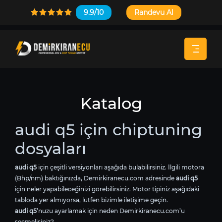
9.9/10
Randevu Al
Katalog
audi q5 için chiptuning
dosyaları
audi q5
için çeşitli versiyonları aşağıda bulabilirsiniz. İlgili motora
(Bhp/nm) baktığınızda, Demirkiranecu.com adresinde
audi q5
için neler yapabileceğinizi görebilirsiniz. Motor tipiniz aşağıdaki
tabloda yer almıyorsa, lütfen bizimle iletişime geçin.
audi q5
’nuzu ayarlamak için neden Demirkiranecu.com’u
seçmelisiniz?