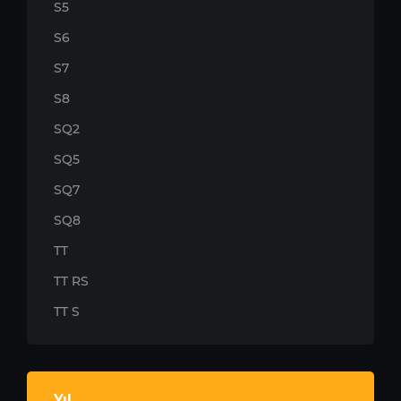
S5
S6
S7
S8
SQ2
SQ5
SQ7
SQ8
TT
TT RS
TT S
Yıl