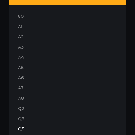
80
A1
A2
A3
A4
A5
A6
A7
A8
Q2
Q3
Q5