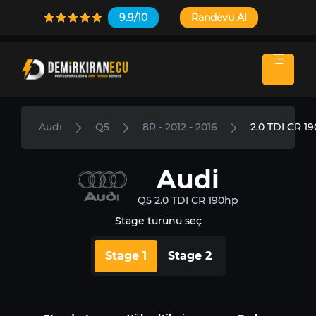
9.9/10
Randevu Al
Audi
Q5
8R - 2012 - 2016
2.0 TDI CR 1
Audi
Q5 2.0 TDI CR 190hp
Stage türünü seç
Stage 1
Stage 2