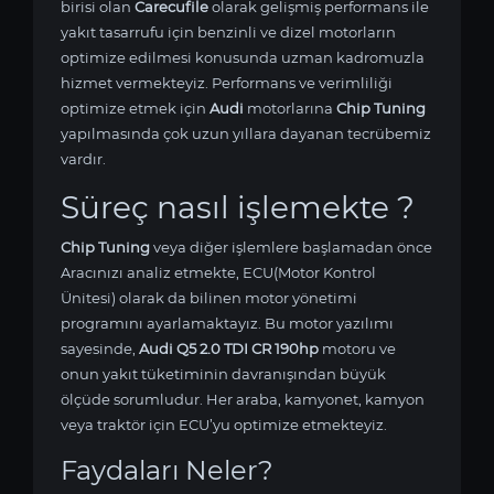
birisi olan
Carecufile
olarak gelişmiş performans ile
yakıt tasarrufu için benzinli ve dizel motorların
optimize edilmesi konusunda uzman kadromuzla
hizmet vermekteyiz. Performans ve verimliliği
optimize etmek için
Audi
motorlarına
Chip Tuning
yapılmasında çok uzun yıllara dayanan tecrübemiz
vardır.
Süreç nasıl işlemekte ?
Chip Tuning
veya diğer işlemlere başlamadan önce
Aracınızı analiz etmekte, ECU(Motor Kontrol
Ünitesi) olarak da bilinen motor yönetimi
programını ayarlamaktayız. Bu motor yazılımı
sayesinde,
Audi Q5 2.0 TDI CR 190hp
motoru ve
onun yakıt tüketiminin davranışından büyük
ölçüde sorumludur. Her araba, kamyonet, kamyon
veya traktör için ECU’yu optimize etmekteyiz.
Faydaları Neler?