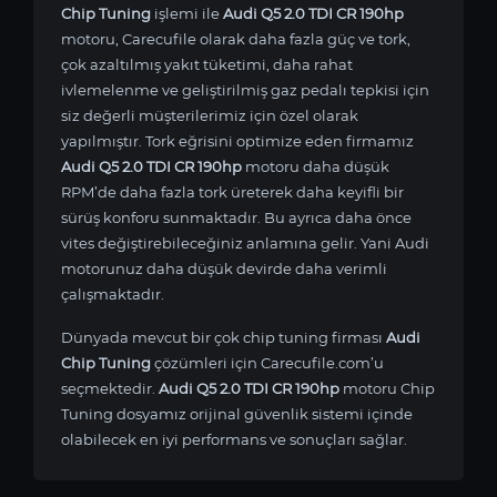
Chip Tuning
işlemi ile
Audi Q5 2.0 TDI CR 190hp
motoru, Carecufile olarak daha fazla güç ve tork,
çok azaltılmış yakıt tüketimi, daha rahat
ivlemelenme ve geliştirilmiş gaz pedalı tepkisi için
siz değerli müşterilerimiz için özel olarak
yapılmıştır. Tork eğrisini optimize eden firmamız
Audi Q5 2.0 TDI CR 190hp
motoru daha düşük
RPM’de daha fazla tork üreterek daha keyifli bir
sürüş konforu sunmaktadır. Bu ayrıca daha önce
vites değiştirebileceğiniz anlamına gelir. Yani Audi
motorunuz daha düşük devirde daha verimli
çalışmaktadır.
Dünyada mevcut bir çok chip tuning firması
Audi
Chip Tuning
çözümleri için Carecufile.com’u
seçmektedir.
Audi Q5 2.0 TDI CR 190hp
motoru Chip
Tuning dosyamız orijinal güvenlik sistemi içinde
olabilecek en iyi performans ve sonuçları sağlar.