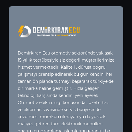
Demirkıran Ecu otomotiv sektoründe yaklaşık
15 yıllık tecrübesiyle siz değerli müşterilerimize
hizmet vermektedir. Kaliteli , dürüst doğru
çalışmayı prensip edinerek bu gün kendini her
zaman ön planda tutmayı başararak türkiye’de
bir marka haline gelmiştir. Hızla gelişen
teknoloji karşısında kendini yenileyerek
Otomotiv elektroniği konusunda , özel cihaz
ve ekipman sayesinde servis bünyesinde
çözülmesi mümkün olmayan ya da yüksek
maliyet getiren tüm elektronik modülleri
onarım,programlama işlemlerini garantili bir