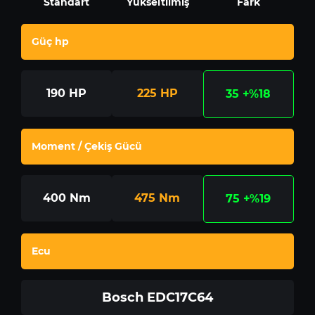
Standart
Yükseltilmiş
Fark
Güç hp
190
HP
225
HP
35
+%18
Moment / Çekiş Gücü
400
Nm
475
Nm
75
+%19
Ecu
Bosch EDC17C64