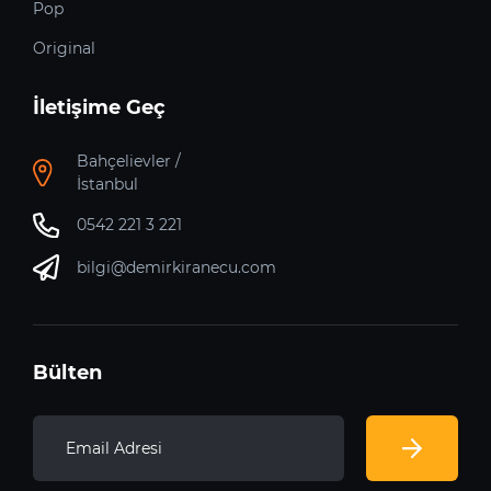
Pop
Original
İletişime Geç
Bahçelievler /
İstanbul
0542 221 3 221
bilgi@demirkiranecu.com
Bülten