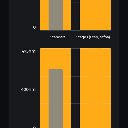
0
Standart
Stage 1 (Etap, safha)
475nm
400nm
0