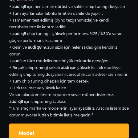
+
audi q8
için her zaman dürüst ve kaliteli chip tuning dosyaları
+ Tüm ayarlamalar fabrika limitleri dahilinde yapılır.
+ Tamamen test edilmiş (dyno tezgahımızda) ve kendi
tecrübelerimiz ile kontrol edildi.
+
audi q8
chip tuning = yüksek performans. %25 / %30’a varan
güç ve performans kazanımı
+ Gelin ve
audi q8
’nuzun sizin için neler sakladığını kendiniz
görün
+
audi
’un tüm modellerinde büyük miktarda deneğim
+ Birçok (chiptuning) şirketi
audi
için yüksek kaliteli modifiye
edilmiş chip tuning dosyalarını carecufile.com adresinden indirir.
+ Tüm chip tuning cihazları için tam destek.
+ Hızlı teslimat ve yüksek kalite.
Ve son olarak en önemlisi yardım sever mühendislerimiz.
audi q8
için chiptuning tablosu
“Tüm araç marka ve modellerini ayarlayabiliriz. Aracını listemizde
görünmüyorsa lütfen bizimle iletişime geçin.”
Model