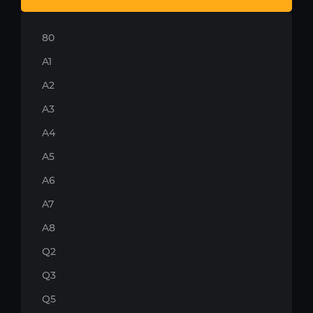
80
A1
A2
A3
A4
A5
A6
A7
A8
Q2
Q3
Q5