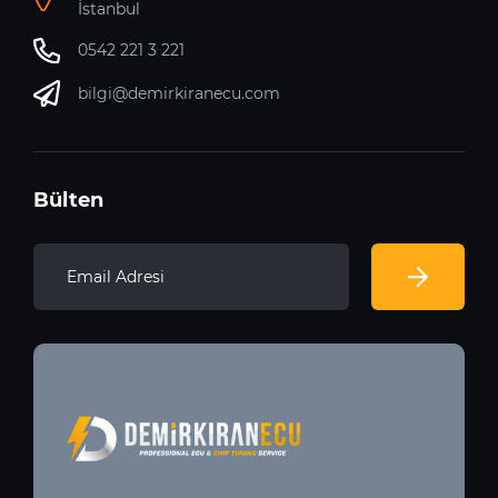
İstanbul
0542 221 3 221
bilgi@demirkiranecu.com
Bülten