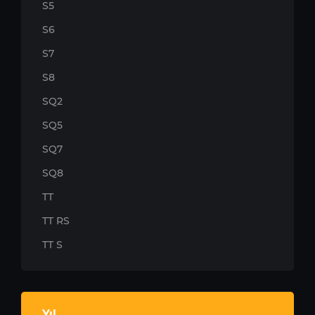
S5
S6
S7
S8
SQ2
SQ5
SQ7
SQ8
TT
TT RS
TT S
Yıl