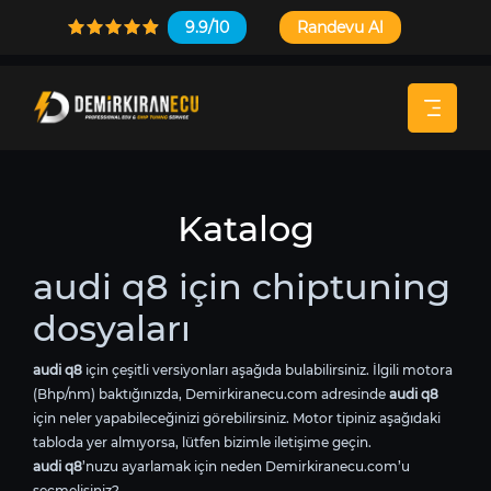
9.9/10
Randevu Al
Katalog
audi q8 için chiptuning
dosyaları
audi q8
için çeşitli versiyonları aşağıda bulabilirsiniz. İlgili motora
(Bhp/nm) baktığınızda, Demirkiranecu.com adresinde
audi q8
için neler yapabileceğinizi görebilirsiniz. Motor tipiniz aşağıdaki
tabloda yer almıyorsa, lütfen bizimle iletişime geçin.
audi q8
’nuzu ayarlamak için neden Demirkiranecu.com’u
seçmelisiniz?