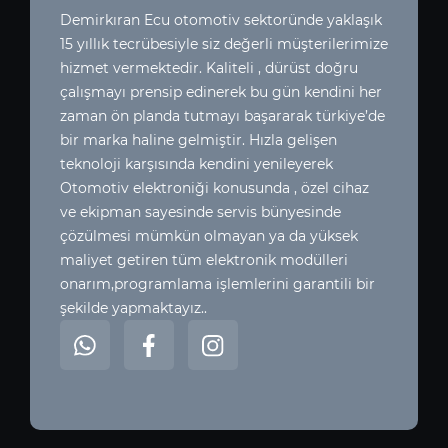
Demirkıran Ecu otomotiv sektoründe yaklaşık
15 yıllık tecrübesiyle siz değerli müşterilerimize
hizmet vermektedir. Kaliteli , dürüst doğru
çalışmayı prensip edinerek bu gün kendini her
zaman ön planda tutmayı başararak türkiye’de
bir marka haline gelmiştir. Hızla gelişen
teknoloji karşısında kendini yenileyerek
Otomotiv elektroniği konusunda , özel cihaz
ve ekipman sayesinde servis bünyesinde
çözülmesi mümkün olmayan ya da yüksek
maliyet getiren tüm elektronik modülleri
onarım,programlama işlemlerini garantili bir
şekilde yapmaktayız..