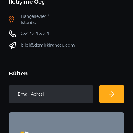
İletişime Geç
Bahçelievler /
İstanbul
0542 221 3 221
bilgi@demirkiranecu.com
Bülten