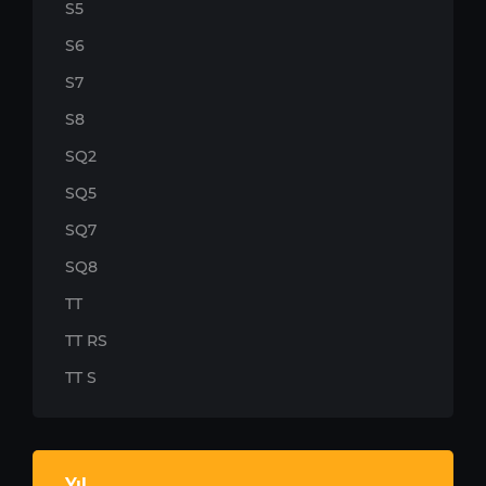
S5
S6
S7
S8
SQ2
SQ5
SQ7
SQ8
TT
TT RS
TT S
Yıl