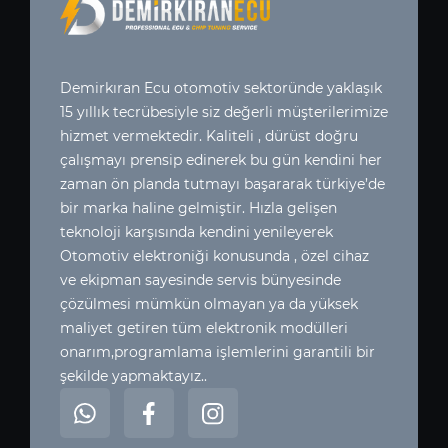
Demirkıran Ecu otomotiv sektoründe yaklaşık
15 yıllık tecrübesiyle siz değerli müşterilerimize
hizmet vermektedir. Kaliteli , dürüst doğru
çalışmayı prensip edinerek bu gün kendini her
zaman ön planda tutmayı başararak türkiye’de
bir marka haline gelmiştir. Hızla gelişen
teknoloji karşısında kendini yenileyerek
Otomotiv elektroniği konusunda , özel cihaz
ve ekipman sayesinde servis bünyesinde
çözülmesi mümkün olmayan ya da yüksek
maliyet getiren tüm elektronik modülleri
onarım,programlama işlemlerini garantili bir
şekilde yapmaktayız..