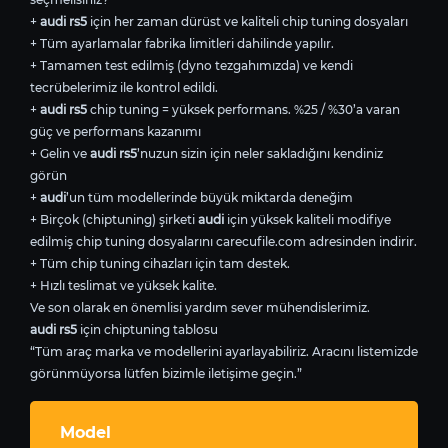
+
audi rs5
için her zaman dürüst ve kaliteli chip tuning dosyaları
+ Tüm ayarlamalar fabrika limitleri dahilinde yapılır.
+ Tamamen test edilmiş (dyno tezgahımızda) ve kendi
tecrübelerimiz ile kontrol edildi.
+
audi rs5
chip tuning = yüksek performans. %25 / %30’a varan
güç ve performans kazanımı
+ Gelin ve
audi rs5
’nuzun sizin için neler sakladığını kendiniz
görün
+
audi
’un tüm modellerinde büyük miktarda deneğim
+ Birçok (chiptuning) şirketi
audi
için yüksek kaliteli modifiye
edilmiş chip tuning dosyalarını carecufile.com adresinden indirir.
+ Tüm chip tuning cihazları için tam destek.
+ Hızlı teslimat ve yüksek kalite.
Ve son olarak en önemlisi yardım sever mühendislerimiz.
audi rs5
için chiptuning tablosu
“Tüm araç marka ve modellerini ayarlayabiliriz. Aracını listemizde
görünmüyorsa lütfen bizimle iletişime geçin.”
Model