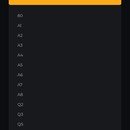
80
A1
A2
A3
A4
A5
A6
A7
A8
Q2
Q3
Q5