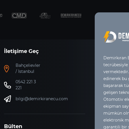
İletişime Geç
Demirkıran E
tecrübesiyle
Bahçelievler
/ İstanbul
vermektedir.
edinerek bu
0542 221 3
başararak tür
221
gelişen tekno
bilgi@demirkiranecu.com
Otomotiv ele
ekipman say
mümkün olma
elektronik m
Bülten
garantili bir