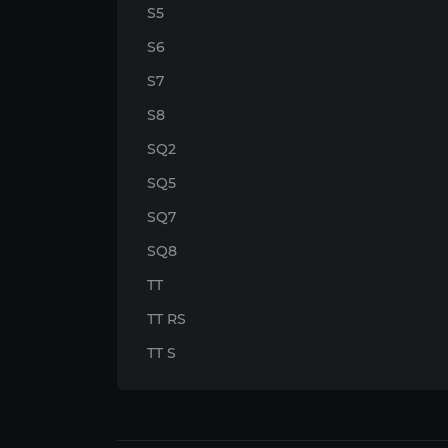
S5
S6
S7
S8
SQ2
SQ5
SQ7
SQ8
TT
TT RS
TT S