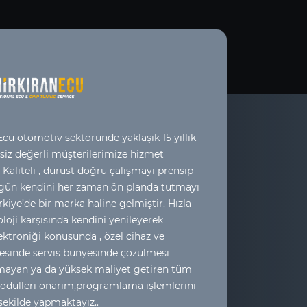
cu otomotiv sektoründe yaklaşık 15 yıllık
 siz değerli müşterilerimize hizmet
 Kaliteli , dürüst doğru çalışmayı prensip
 gün kendini her zaman ön planda tutmayı
kiye’de bir marka haline gelmiştir. Hızla
loji karşısında kendini yenileyerek
ktroniği konusunda , özel cihaz ve
esinde servis bünyesinde çözülmesi
yan ya da yüksek maliyet getiren tüm
odülleri onarım,programlama işlemlerini
 şekilde yapmaktayız..