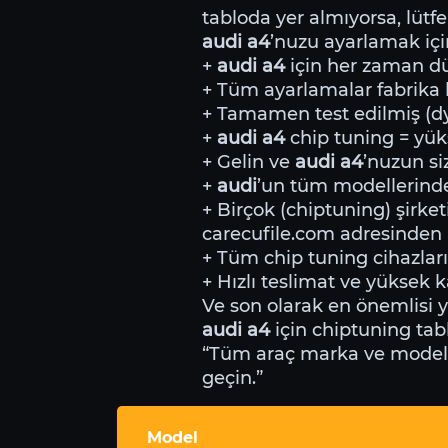
tabloda yer almıyorsa, lütfe
audi a4
’nuzu ayarlamak iç
+
audi a4
için her zaman dür
+ Tüm ayarlamalar fabrika li
+ Tamamen test edilmiş (dyn
+
audi a4
chip tuning = yük
+ Gelin ve
audi a4
’nuzun si
+
audi
’un tüm modellerin
+ Birçok (chiptuning) şirket
carecufile.com adresinden i
+ Tüm chip tuning cihazları
+ Hızlı teslimat ve yüksek ka
Ve son olarak en önemlisi 
audi a4
için chiptuning tab
“Tüm araç marka ve modeller
geçin.”
Model