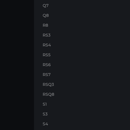
Q7
Q8
R8
RS3
RS4
RS5
RS6
RS7
RSQ3
RSQ8
S1
S3
S4