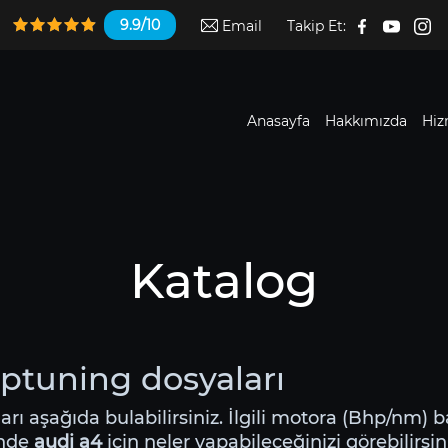
9.9/10
Email
Takip Et:
Anasayfa
Hakkımızda
Hiz
Katalog
iptuning dosyaları
ları aşağıda bulabilirsiniz. İlgili motora (Bhp/nm) b
inde
audi a4
için neler yapabileceğinizi görebilirsin