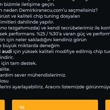
n bizimle iletişime geçin.
in neden Demirkiranecu.com’u seçmelisiniz?
üst ve kaliteli chip tuning dosyaları
mitleri dahilinde yapılır.
o tezgahımızda) ve kendi tecrübelerimiz ile kontr
sek performans. %25 / %30’a varan güç ve perfor
zin için neler sakladığını kendiniz görün
de büyük miktarda deneğim
i
audi
için yüksek kaliteli modifiye edilmiş chip tu
ndirir.
 için tam destek.
lite.
yardım sever mühendislerimiz.
losu
ini ayarlayabiliriz. Aracını listemizde görünmüyo
Yıl