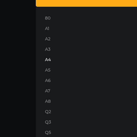
80
A1
A2
A3
A4
A5
A6
A7
A8
Q2
Q3
Q5