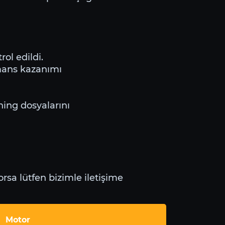
ol edildi.
mans kazanımı
ning dosyalarını
rsa lütfen bizimle iletişime
Motor