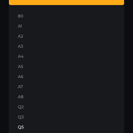
80
A1
A2
A3
A4
A5
A6
A7
A8
Q2
Q3
Q5