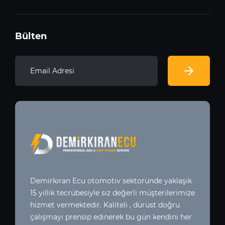
Bülten
Demirkıran Ecu otomotiv sektoründe yaklaşık
15 yıllık tecrübesiyle siz değerli müşterilerimize
hizmet vermektedir. Kaliteli , dürüst doğru
çalışmayı prensip edinerek bu gün kendini her