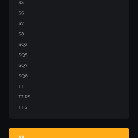
S5
S6
S7
S8
SQ2
SQ5
SQ7
SQ8
TT
TT RS
TT S
Yıl