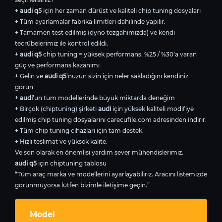
+
audi q5
için her zaman dürüst ve kaliteli chip tuning dosyaları
+ Tüm ayarlamalar fabrika limitleri dahilinde yapılır.
+ Tamamen test edilmiş (dyno tezgahımızda) ve kendi
tecrübelerimiz ile kontrol edildi.
+
audi q5
chip tuning = yüksek performans. %25 / %30’a varan
güç ve performans kazanımı
+ Gelin ve
audi q5
’nuzun sizin için neler sakladığını kendiniz
görün
+
audi
’un tüm modellerinde büyük miktarda deneğim
+ Birçok (chiptuning) şirketi
audi
için yüksek kaliteli modifiye
edilmiş chip tuning dosyalarını carecufile.com adresinden indirir.
+ Tüm chip tuning cihazları için tam destek.
+ Hızlı teslimat ve yüksek kalite.
Ve son olarak en önemlisi yardım sever mühendislerimiz.
audi q5
için chiptuning tablosu
“Tüm araç marka ve modellerini ayarlayabiliriz. Aracını listemizde
görünmüyorsa lütfen bizimle iletişime geçin.”
Model