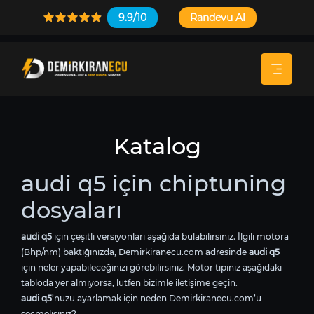
9.9/10
Randevu Al
Katalog
audi q5 için chiptuning
dosyaları
audi q5
için çeşitli versiyonları aşağıda bulabilirsiniz. İlgili motora
(Bhp/nm) baktığınızda, Demirkiranecu.com adresinde
audi q5
için neler yapabileceğinizi görebilirsiniz. Motor tipiniz aşağıdaki
tabloda yer almıyorsa, lütfen bizimle iletişime geçin.
audi q5
’nuzu ayarlamak için neden Demirkiranecu.com’u
seçmelisiniz?