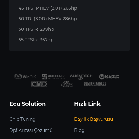
45 TFSI MHEV (2.0T) 265hp
50 TDI (3.0D) MHEV 286hp
50 TFSI-e 299hp
55 TFSI-e 367hp
Ecu Solution
Hızlı Link
Chip Tuning
Bayilik Başvurusu
Dpf Arızası Çözümü
Blog