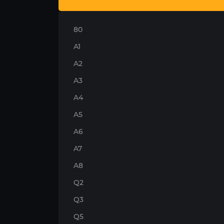
80
A1
A2
A3
A4
A5
A6
A7
A8
Q2
Q3
Q5