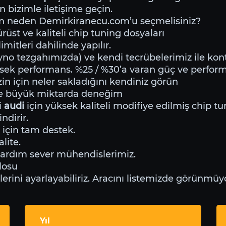
n bizimle iletişime geçin.
in neden Demirkiranecu.com’u seçmelisiniz?
üst ve kaliteli chip tuning dosyaları
mitleri dahilinde yapılır.
o tezgahımızda) ve kendi tecrübelerimiz ile kontr
sek performans. %25 / %30’a varan güç ve perfor
zin için neler sakladığını kendiniz görün
de büyük miktarda deneğim
i
audi
için yüksek kaliteli modifiye edilmiş chip tu
ndirir.
 için tam destek.
lite.
yardım sever mühendislerimiz.
losu
ini ayarlayabiliriz. Aracını listemizde görünmüyo
Yıl