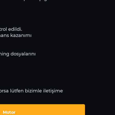
ol edildi.
mans kazanımı
ning dosyalarını
rsa lütfen bizimle iletişime
Motor