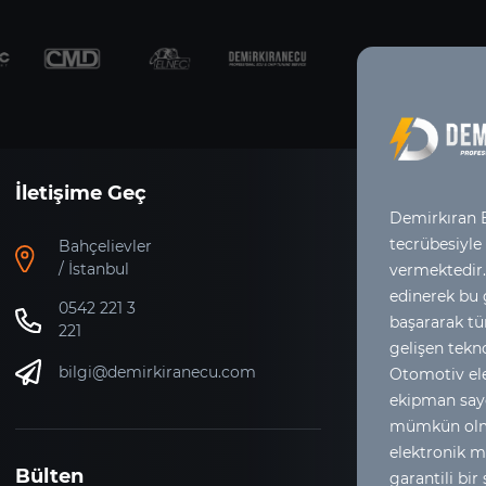
İletişime Geç
Demirkıran E
tecrübesiyle
Bahçelievler
/ İstanbul
vermektedir.
edinerek bu
0542 221 3
başararak tür
221
gelişen tekno
bilgi@demirkiranecu.com
Otomotiv ele
ekipman say
mümkün olma
elektronik m
Bülten
garantili bir