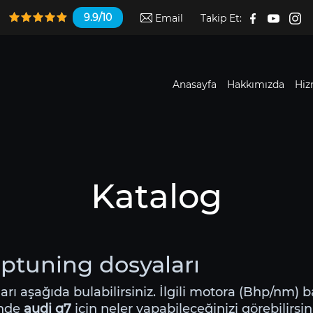
9.9/10
Email
Takip Et:
Anasayfa
Hakkımızda
Hiz
Katalog
iptuning dosyaları
ları aşağıda bulabilirsiniz. İlgili motora (Bhp/nm) b
inde
audi q7
için neler yapabileceğinizi görebilirsin