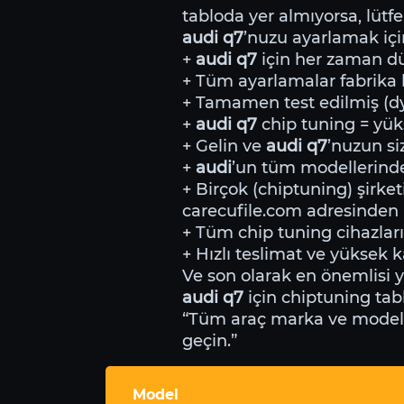
tabloda yer almıyorsa, lütfe
audi q7
’nuzu ayarlamak iç
+
audi q7
için her zaman dür
+ Tüm ayarlamalar fabrika li
+ Tamamen test edilmiş (dyn
+
audi q7
chip tuning = yük
+ Gelin ve
audi q7
’nuzun si
+
audi
’un tüm modellerin
+ Birçok (chiptuning) şirket
carecufile.com adresinden i
+ Tüm chip tuning cihazları
+ Hızlı teslimat ve yüksek ka
Ve son olarak en önemlisi 
audi q7
için chiptuning tab
“Tüm araç marka ve modeller
geçin.”
Model