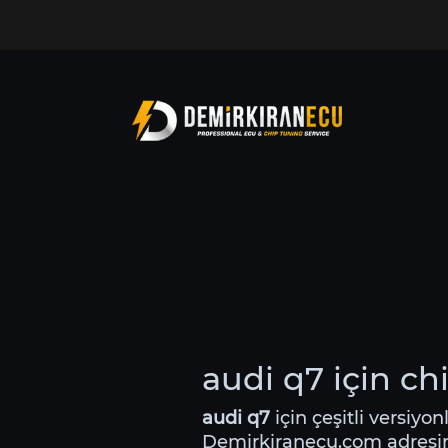
audi q7 için ch
audi q7
için çeşitli versiyon
Demirkiranecu.com adres