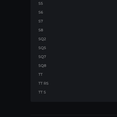
S5
S6
S7
S8
SQ2
SQ5
SQ7
SQ8
TT
TT RS
TT S