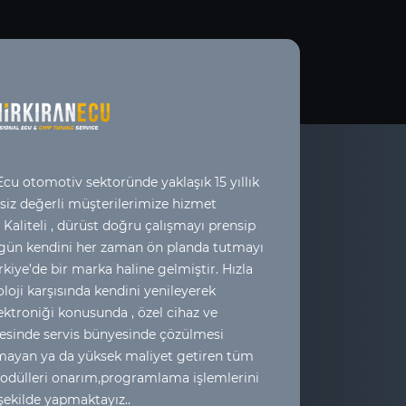
cu otomotiv sektoründe yaklaşık 15 yıllık
 siz değerli müşterilerimize hizmet
 Kaliteli , dürüst doğru çalışmayı prensip
 gün kendini her zaman ön planda tutmayı
kiye’de bir marka haline gelmiştir. Hızla
loji karşısında kendini yenileyerek
ktroniği konusunda , özel cihaz ve
esinde servis bünyesinde çözülmesi
yan ya da yüksek maliyet getiren tüm
odülleri onarım,programlama işlemlerini
 şekilde yapmaktayız..