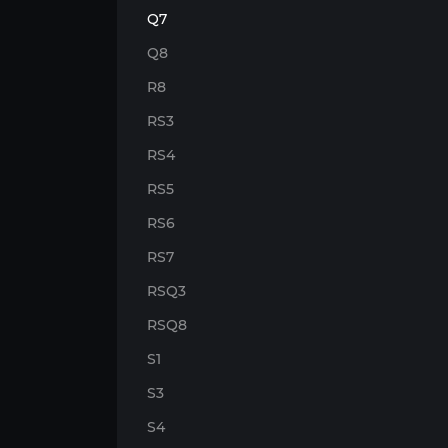
Q7
Q8
R8
RS3
RS4
RS5
RS6
RS7
RSQ3
RSQ8
S1
S3
S4