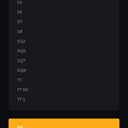
S5
S6
S7
S8
SQ2
SQ5
SQ7
SQ8
TT
TT RS
TT S
Yıl