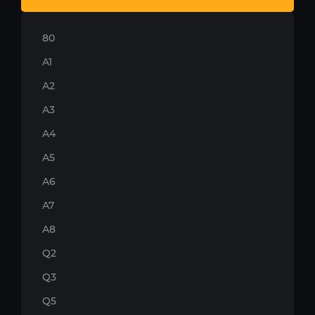
80
A1
A2
A3
A4
A5
A6
A7
A8
Q2
Q3
Q5