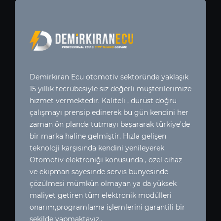
Demirkıran Ecu otomotiv sektoründe yaklaşık
15 yıllık tecrübesiyle siz değerli müşterilerimize
hizmet vermektedir. Kaliteli , dürüst doğru
çalışmayı prensip edinerek bu gün kendini her
zaman ön planda tutmayı başararak türkiye’de
bir marka haline gelmiştir. Hızla gelişen
teknoloji karşısında kendini yenileyerek
Otomotiv elektroniği konusunda , özel cihaz
ve ekipman sayesinde servis bünyesinde
çözülmesi mümkün olmayan ya da yüksek
maliyet getiren tüm elektronik modülleri
onarım,programlama işlemlerini garantili bir
şekilde yapmaktayız..