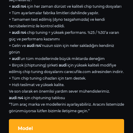
+
audi rs4
için her zaman dürüst ve kaliteli chip tuning dosyaları
+ Tüm ayarlamalar fabrika limitleri dahilinde yapılır.
+ Tamamen test edilmiş (dyno tezgahımızda) ve kendi
tecrübelerimiz ile kontrol edildi.
+
audi rs4
chip tuning = yüksek performans. %25 / %30’a varan
güç ve performans kazanımı
+ Gelin ve
audi rs4
’nuzun sizin için neler sakladığını kendiniz
görün
+
audi
’un tüm modellerinde büyük miktarda deneğim
+ Birçok (chiptuning) şirketi
audi
için yüksek kaliteli modifiye
edilmiş chip tuning dosyalarını carecufile.com adresinden indirir.
+ Tüm chip tuning cihazları için tam destek.
+ Hızlı teslimat ve yüksek kalite.
Ve son olarak en önemlisi yardım sever mühendislerimiz.
audi rs4
için chiptuning tablosu
“Tüm araç marka ve modellerini ayarlayabiliriz. Aracını listemizde
görünmüyorsa lütfen bizimle iletişime geçin.”
Model