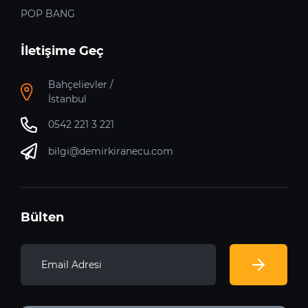
POP BANG
İletişime Geç
Bahçelievler /
İstanbul
0542 221 3 221
bilgi@demirkiranecu.com
Bülten