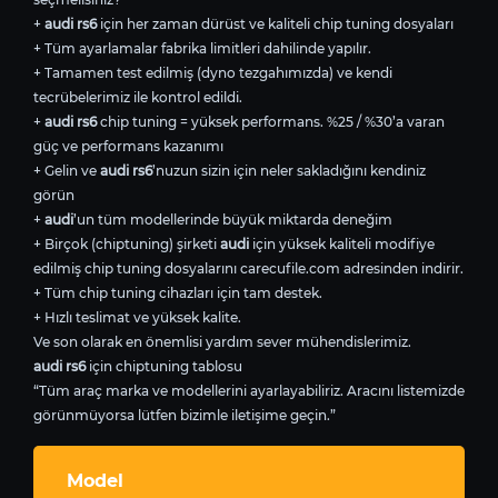
+
audi rs6
için her zaman dürüst ve kaliteli chip tuning dosyaları
+ Tüm ayarlamalar fabrika limitleri dahilinde yapılır.
+ Tamamen test edilmiş (dyno tezgahımızda) ve kendi
tecrübelerimiz ile kontrol edildi.
+
audi rs6
chip tuning = yüksek performans. %25 / %30’a varan
güç ve performans kazanımı
+ Gelin ve
audi rs6
’nuzun sizin için neler sakladığını kendiniz
görün
+
audi
’un tüm modellerinde büyük miktarda deneğim
+ Birçok (chiptuning) şirketi
audi
için yüksek kaliteli modifiye
edilmiş chip tuning dosyalarını carecufile.com adresinden indirir.
+ Tüm chip tuning cihazları için tam destek.
+ Hızlı teslimat ve yüksek kalite.
Ve son olarak en önemlisi yardım sever mühendislerimiz.
audi rs6
için chiptuning tablosu
“Tüm araç marka ve modellerini ayarlayabiliriz. Aracını listemizde
görünmüyorsa lütfen bizimle iletişime geçin.”
Model