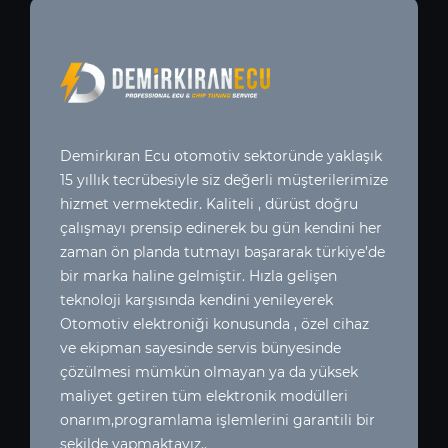
Demirkıran Ecu otomotiv sektoründe yaklaşık
15 yıllık tecrübesiyle siz değerli müşterilerimize
hizmet vermektedir. Kaliteli , dürüst doğru
çalışmayı prensip edinerek bu gün kendini her
zaman ön planda tutmayı başararak türkiye’de
bir marka haline gelmiştir. Hızla gelişen
teknoloji karşısında kendini yenileyerek
Otomotiv elektroniği konusunda , özel cihaz
ve ekipman sayesinde servis bünyesinde
çözülmesi mümkün olmayan ya da yüksek
maliyet getiren tüm elektronik modülleri
onarım,programlama işlemlerini garantili bir
şekilde yapmaktayız..