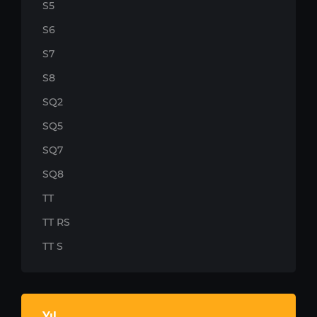
S5
S6
S7
S8
SQ2
SQ5
SQ7
SQ8
TT
TT RS
TT S
Yıl