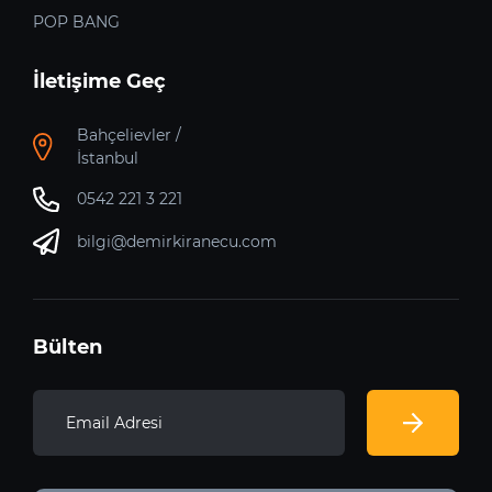
POP BANG
İletişime Geç
Bahçelievler /
İstanbul
0542 221 3 221
bilgi@demirkiranecu.com
Bülten