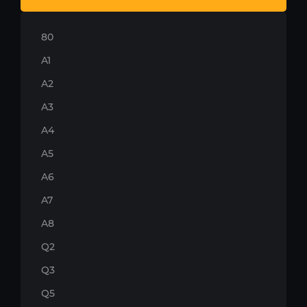
80
A1
A2
A3
A4
A5
A6
A7
A8
Q2
Q3
Q5