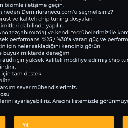
n bizimle iletişime geçin.
in neden Demirkiranecu.com’u seçmelisiniz?
üst ve kaliteli chip tuning dosyaları
mitleri dahilinde yapılır.
o tezgahımızda) ve kendi tecrübelerimiz ile kontr
sek performans. %25 / %30’a varan güç ve perfor
zin için neler sakladığını kendiniz görün
de büyük miktarda deneğim
i
audi
için yüksek kaliteli modifiye edilmiş chip tu
ndirir.
 için tam destek.
lite.
yardım sever mühendislerimiz.
losu
ini ayarlayabiliriz. Aracını listemizde görünmüyo
Yıl