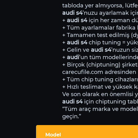
tabloda yer almıyorsa, lütfe
audi s4
’nuzu ayarlamak iç
+
audi s4
için her zaman dür
+ Tüm ayarlamalar fabrika li
+ Tamamen test edilmiş (dyn
+
audi s4
chip tuning = yük
+ Gelin ve
audi s4
’nuzun si
+
audi
’un tüm modellerin
+ Birçok (chiptuning) şirket
carecufile.com adresinden i
+ Tüm chip tuning cihazları
+ Hızlı teslimat ve yüksek ka
Ve son olarak en önemlisi 
audi s4
için chiptuning tab
“Tüm araç marka ve modeller
geçin.”
Model