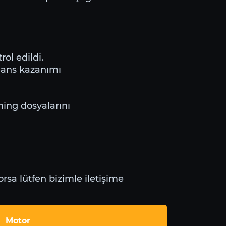
ol edildi.
mans kazanımı
ning dosyalarını
rsa lütfen bizimle iletişime
Motor