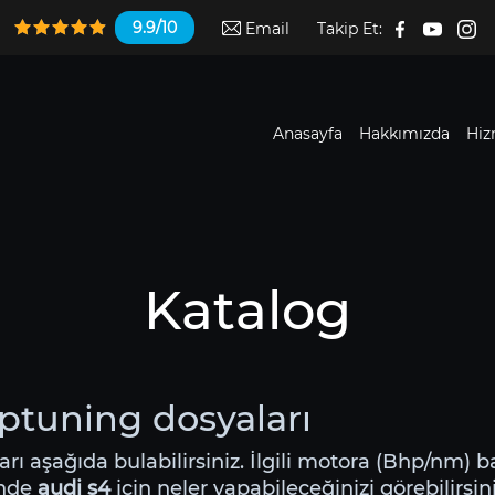
9.9/10
Email
Takip Et:
Anasayfa
Hakkımızda
Hiz
Katalog
iptuning dosyaları
ları aşağıda bulabilirsiniz. İlgili motora (Bhp/nm) b
inde
audi s4
için neler yapabileceğinizi görebilirsin