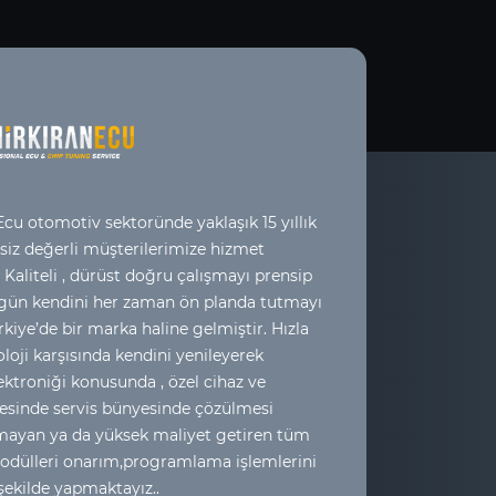
cu otomotiv sektoründe yaklaşık 15 yıllık
 siz değerli müşterilerimize hizmet
 Kaliteli , dürüst doğru çalışmayı prensip
 gün kendini her zaman ön planda tutmayı
kiye’de bir marka haline gelmiştir. Hızla
loji karşısında kendini yenileyerek
ktroniği konusunda , özel cihaz ve
esinde servis bünyesinde çözülmesi
yan ya da yüksek maliyet getiren tüm
odülleri onarım,programlama işlemlerini
 şekilde yapmaktayız..