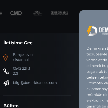
İletişime Geç
Demirkıran E
tecrübesiyle
Bahçelievler
/ İstanbul
vermektedir.
edinerek bu
0542 221 3
başararak tür
221
gelişen tekno
bilgi@demirkiranecu.com
Otomotiv ele
ekipman say
mümkün olma
elektronik m
Bülten
garantili bir