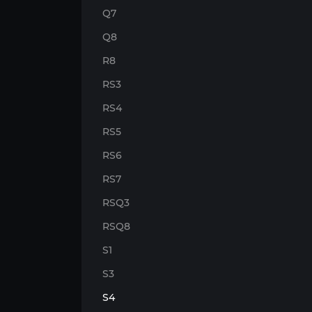
Q7
Q8
R8
RS3
RS4
RS5
RS6
RS7
RSQ3
RSQ8
S1
S3
S4