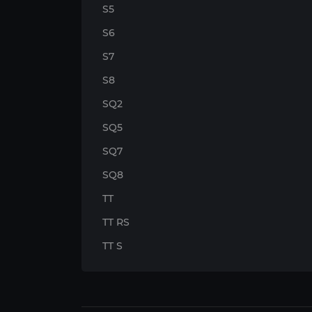
S5
S6
S7
S8
SQ2
SQ5
SQ7
SQ8
TT
TT RS
TT S