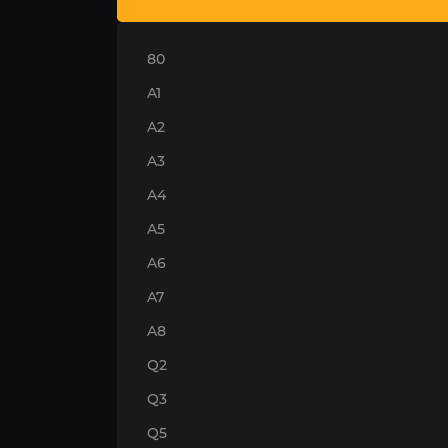
80
A1
A2
A3
A4
A5
A6
A7
A8
Q2
Q3
Q5