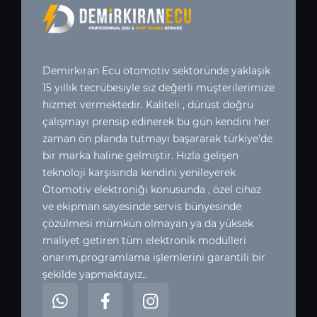
Demirkıran Ecu otomotiv sektoründe yaklaşık
15 yıllık tecrübesiyle siz değerli müşterilerimize
hizmet vermektedir. Kaliteli , dürüst doğru
çalışmayı prensip edinerek bu gün kendini her
zaman ön planda tutmayı başararak türkiye’de
bir marka haline gelmiştir. Hızla gelişen
teknoloji karşısında kendini yenileyerek
Otomotiv elektroniği konusunda , özel cihaz
ve ekipman sayesinde servis bünyesinde
çözülmesi mümkün olmayan ya da yüksek
maliyet getiren tüm elektronik modülleri
onarım,programlama işlemlerini garantili bir
şekilde yapmaktayız..