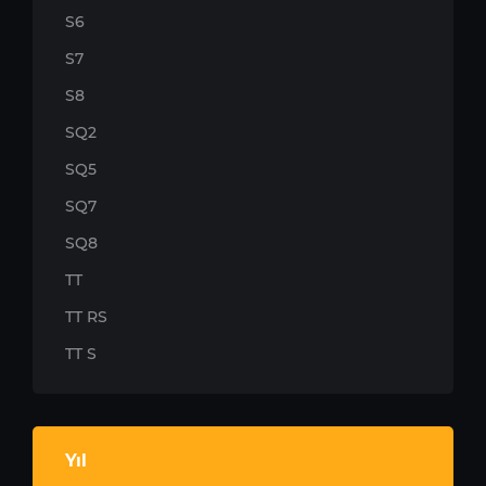
S6
S7
S8
SQ2
SQ5
SQ7
SQ8
TT
TT RS
TT S
Yıl