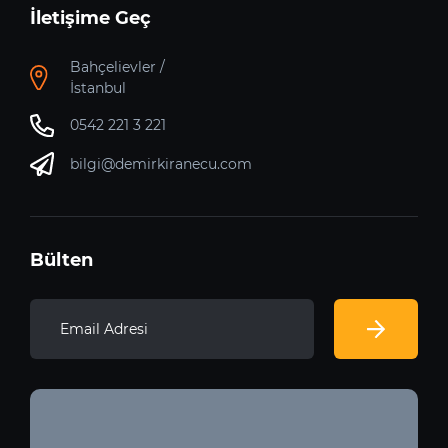
İletişime Geç
Bahçelievler /
İstanbul
0542 221 3 221
bilgi@demirkiranecu.com
Bülten