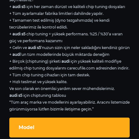
+
audi s5
için her zaman dürüst ve kaliteli chip tuning dosyaları
+ Tüm ayarlamalar fabrika limitleri dahilinde yapılır.
+ Tamamen test edilmiş (dyno tezgahımızda) ve kendi
tecrübelerimiz ile kontrol edildi.
+
audi s5
chip tuning = yüksek performans. %25 / %30’a varan
güç ve performans kazanımı
+ Gelin ve
audi s5
’nuzun sizin için neler sakladığını kendiniz görün
+
audi
’un tüm modellerinde büyük miktarda deneğim
+ Birçok (chiptuning) şirketi
audi
için yüksek kaliteli modifiye
edilmiş chip tuning dosyalarını carecufile.com adresinden indirir.
+ Tüm chip tuning cihazları için tam destek.
+ Hızlı teslimat ve yüksek kalite.
Ve son olarak en önemlisi yardım sever mühendislerimiz.
audi s5
için chiptuning tablosu
“Tüm araç marka ve modellerini ayarlayabiliriz. Aracını listemizde
görünmüyorsa lütfen bizimle iletişime geçin.”
Model