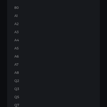
80
A1
A2
A3
A4
A5
A6
A7
A8
Q2
Q3
Q5
Q7