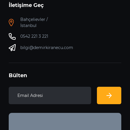
İletişime Geç
Bahçelievler /
İstanbul
0542 221 3 221
bilgi@demirkiranecu.com
Bülten