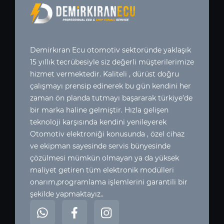
Demirkıran Ecu otomotiv sektoründe yaklaşık
15 yıllık tecrübesiyle siz değerli müşterilerimize
hizmet vermektedir. Kaliteli , dürüst doğru
çalışmayı prensip edinerek bu gün kendini her
zaman ön planda tutmayı başararak türkiye’de
bir marka haline gelmiştir. Hızla gelişen
teknoloji karşısında kendini yenileyerek
Otomotiv elektroniği konusunda , özel cihaz
ve ekipman sayesinde servis bünyesinde
çözülmesi mümkün olmayan ya da yüksek
maliyet getiren tüm elektronik modülleri
onarım,programlama işlemlerini garantili bir
şekilde yapmaktayız..