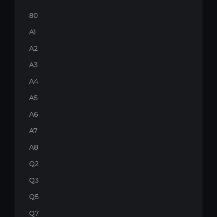
80
A1
A2
A3
A4
A5
A6
A7
A8
Q2
Q3
Q5
Q7