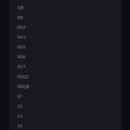
Q8
R8
RS3
RS4
RS5
RS6
RS7
RSQ3
RSQ8
S1
S3
S4
S5