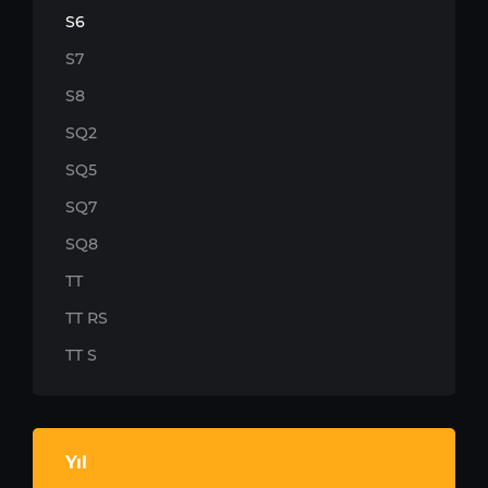
S6
S7
S8
SQ2
SQ5
SQ7
SQ8
TT
TT RS
TT S
Yıl