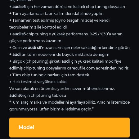
+
audi s6
için her zaman dürüst ve kaliteli chip tuning dosyaları
+ Tüm ayarlamalar fabrika limitleri dahilinde yapılır.
+ Tamamen test edilmiş (dyno tezgahımızda) ve kendi
tecrübelerimiz ile kontrol edildi.
+
audi s6
chip tuning = yüksek performans. %25 / %30’a varan
güç ve performans kazanımı
+ Gelin ve
audi s6
’nuzun sizin için neler sakladığını kendiniz görün
+
audi
’un tüm modellerinde büyük miktarda deneğim
+ Birçok (chiptuning) şirketi
audi
için yüksek kaliteli modifiye
edilmiş chip tuning dosyalarını carecufile.com adresinden indirir.
+ Tüm chip tuning cihazları için tam destek.
+ Hızlı teslimat ve yüksek kalite.
Ve son olarak en önemlisi yardım sever mühendislerimiz.
audi s6
için chiptuning tablosu
“Tüm araç marka ve modellerini ayarlayabiliriz. Aracını listemizde
görünmüyorsa lütfen bizimle iletişime geçin.”
Model