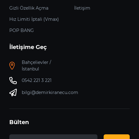
Gizli Özellik Açma
İletişim
Hız Limiti İptali (Vmax)
POP BANG
İletişime Geç
Bahçelievler /
İstanbul
0542 221 3 221
bilgi@demirkiranecu.com
Bülten