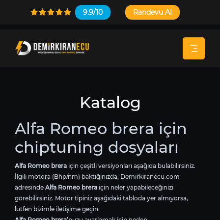
9.9/10
Randevu Al
Katalog
Alfa Romeo brera için
chiptuning dosyaları
Alfa Romeo brera
için çeşitli versiyonları aşağıda bulabilirsiniz.
İlgili motora (Bhp/nm) baktığınızda, Demirkiranecu.com
adresinde
Alfa Romeo brera
için neler yapabileceğinizi
görebilirsiniz. Motor tipiniz aşağıdaki tabloda yer almıyorsa,
lütfen bizimle iletişime geçin.
Alfa Romeo brera
’nuzu ayarlamak için neden