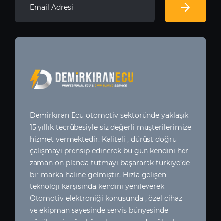
Demirkıran Ecu otomotiv sektoründe yaklaşık
15 yıllık tecrübesiyle siz değerli müşterilerimize
hizmet vermektedir. Kaliteli , dürüst doğru
çalışmayı prensip edinerek bu gün kendini her
zaman ön planda tutmayı başararak türkiye’de
bir marka haline gelmiştir. Hızla gelişen
teknoloji karşısında kendini yenileyerek
Otomotiv elektroniği konusunda , özel cihaz
ve ekipman sayesinde servis bünyesinde