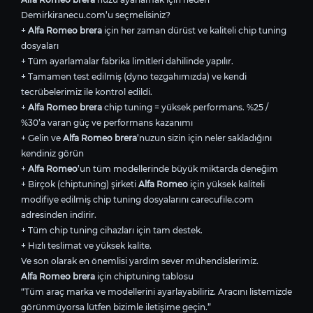
Demirkiranecu.com’u seçmelisiniz?
+
Alfa Romeo brera
için her zaman dürüst ve kaliteli chip tuning
dosyaları
+ Tüm ayarlamalar fabrika limitleri dahilinde yapılır.
+ Tamamen test edilmiş (dyno tezgahımızda) ve kendi
tecrübelerimiz ile kontrol edildi.
+
Alfa Romeo brera
chip tuning = yüksek performans. %25 /
%30’a varan güç ve performans kazanımı
+ Gelin ve
Alfa Romeo brera
’nuzun sizin için neler sakladığını
kendiniz görün
+
Alfa Romeo
’un tüm modellerinde büyük miktarda deneğim
+ Birçok (chiptuning) şirketi
Alfa Romeo
için yüksek kaliteli
modifiye edilmiş chip tuning dosyalarını carecufile.com
adresinden indirir.
+ Tüm chip tuning cihazları için tam destek.
+ Hızlı teslimat ve yüksek kalite.
Ve son olarak en önemlisi yardım sever mühendislerimiz.
Alfa Romeo brera
için chiptuning tablosu
“Tüm araç marka ve modellerini ayarlayabiliriz. Aracını listemizde
görünmüyorsa lütfen bizimle iletişime geçin.”