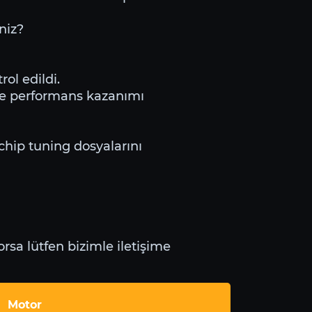
niz?
ol edildi.
ve performans kazanımı
 chip tuning dosyalarını
rsa lütfen bizimle iletişime
Motor