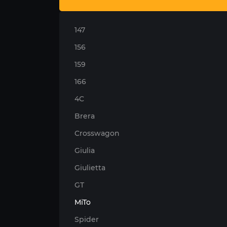
147
156
159
166
4C
Brera
Crosswagon
Giulia
Giulietta
GT
MiTo
Spider