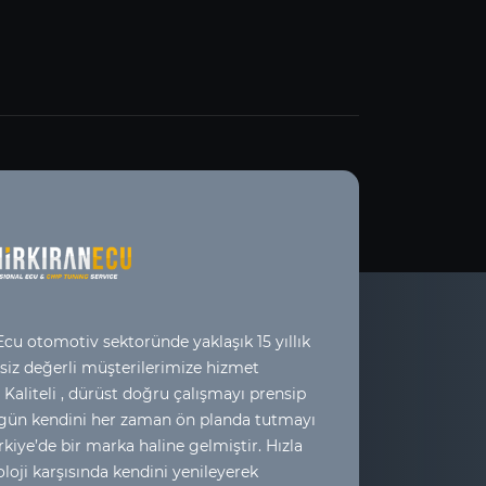
cu otomotiv sektoründe yaklaşık 15 yıllık
 siz değerli müşterilerimize hizmet
 Kaliteli , dürüst doğru çalışmayı prensip
 gün kendini her zaman ön planda tutmayı
kiye’de bir marka haline gelmiştir. Hızla
loji karşısında kendini yenileyerek