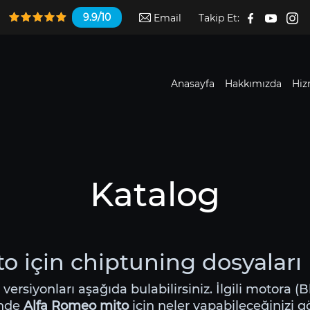
9.9/10
Email
Takip Et:
Anasayfa
Hakkımızda
Hiz
Katalog
o için chiptuning dosyaları
i versiyonları aşağıda bulabilirsiniz. İlgili motora 
inde
Alfa Romeo mito
için neler yapabileceğinizi gör