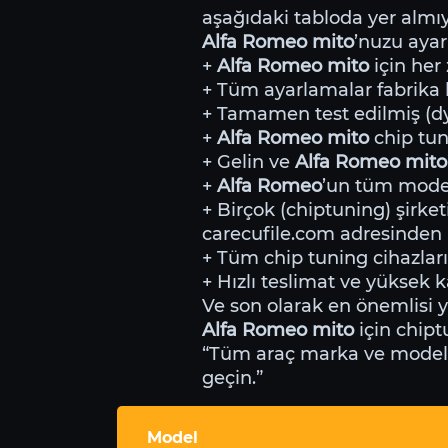
aşağıdaki tabloda yer almıyo
Alfa Romeo mito
’nuzu aya
+
Alfa Romeo mito
için her
+ Tüm ayarlamalar fabrika li
+ Tamamen test edilmiş (dyn
+
Alfa Romeo mito
chip tun
+ Gelin ve
Alfa Romeo mito
+
Alfa Romeo
’un tüm mode
+ Birçok (chiptuning) şirket
carecufile.com adresinden i
+ Tüm chip tuning cihazları
+ Hızlı teslimat ve yüksek ka
Ve son olarak en önemlisi 
Alfa Romeo mito
için chipt
“Tüm araç marka ve modeller
geçin.”
Model