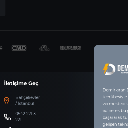
İletişime Geç
Demirkıran E
tecrübesiyle
Bahçelievler
/ İstanbul
vermektedir.
edinerek bu
0542 221 3
başararak tür
221
gelişen tekno