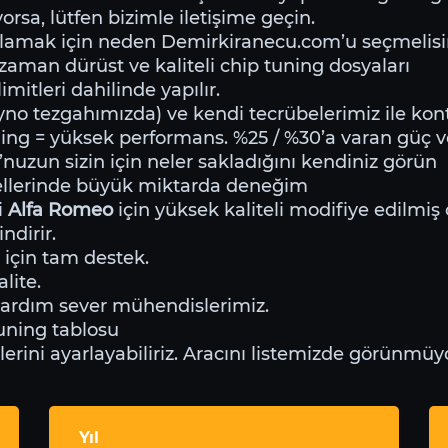
rsa, lütfen bizimle iletişime geçin.
rlamak için neden Demirkiranecu.com’u seçmelisi
 zaman dürüst ve kaliteli chip tuning dosyaları
mitleri dahilinde yapılır.
o tezgahımızda) ve kendi tecrübelerimiz ile kontr
ing = yüksek performans. %25 / %30’a varan güç 
’nuzun sizin için neler sakladığını kendiniz görün
llerinde büyük miktarda deneğim
i
Alfa Romeo
için yüksek kaliteli modifiye edilmiş
ndirir.
 için tam destek.
lite.
yardım sever mühendislerimiz.
uning tablosu
ini ayarlayabiliriz. Aracını listemizde görünmüyo
Yıl