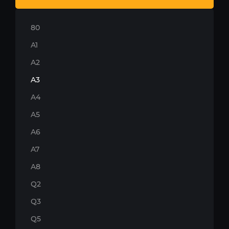
80
A1
A2
A3
A4
A5
A6
A7
A8
Q2
Q3
Q5