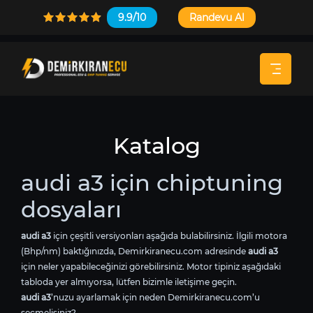
9.9/10
Randevu Al
Katalog
audi a3 için chiptuning
dosyaları
audi a3
için çeşitli versiyonları aşağıda bulabilirsiniz. İlgili motora
(Bhp/nm) baktığınızda, Demirkiranecu.com adresinde
audi a3
için neler yapabileceğinizi görebilirsiniz. Motor tipiniz aşağıdaki
tabloda yer almıyorsa, lütfen bizimle iletişime geçin.
audi a3
’nuzu ayarlamak için neden Demirkiranecu.com’u
seçmelisiniz?