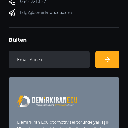
0542 221 3 221
bilgi@demirkiranecu.com
Bülten
Demirkıran Ecu otomotiv sektoründe yaklaşık