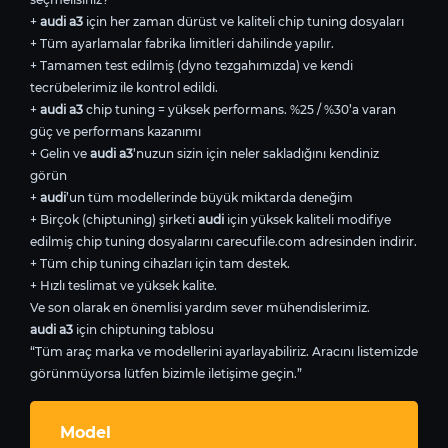
+
audi a3
için her zaman dürüst ve kaliteli chip tuning dosyaları
+ Tüm ayarlamalar fabrika limitleri dahilinde yapılır.
+ Tamamen test edilmiş (dyno tezgahımızda) ve kendi
tecrübelerimiz ile kontrol edildi.
+
audi a3
chip tuning = yüksek performans. %25 / %30’a varan
güç ve performans kazanımı
+ Gelin ve
audi a3
’nuzun sizin için neler sakladığını kendiniz
görün
+
audi
’un tüm modellerinde büyük miktarda deneğim
+ Birçok (chiptuning) şirketi
audi
için yüksek kaliteli modifiye
edilmiş chip tuning dosyalarını carecufile.com adresinden indirir.
+ Tüm chip tuning cihazları için tam destek.
+ Hızlı teslimat ve yüksek kalite.
Ve son olarak en önemlisi yardım sever mühendislerimiz.
audi a3
için chiptuning tablosu
“Tüm araç marka ve modellerini ayarlayabiliriz. Aracını listemizde
görünmüyorsa lütfen bizimle iletişime geçin.”
Model