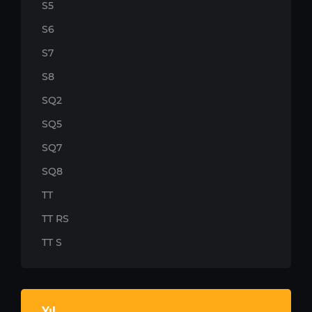
S5
S6
S7
S8
SQ2
SQ5
SQ7
SQ8
TT
TT RS
TT S
Yıl