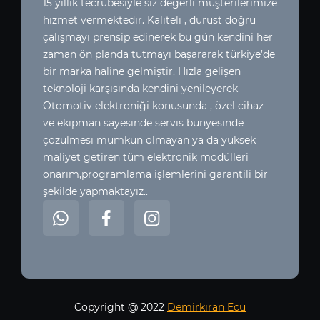
15 yıllık tecrübesiyle siz değerli müşterilerimize
hizmet vermektedir. Kaliteli , dürüst doğru
çalışmayı prensip edinerek bu gün kendini her
zaman ön planda tutmayı başararak türkiye’de
bir marka haline gelmiştir. Hızla gelişen
teknoloji karşısında kendini yenileyerek
Otomotiv elektroniği konusunda , özel cihaz
ve ekipman sayesinde servis bünyesinde
çözülmesi mümkün olmayan ya da yüksek
maliyet getiren tüm elektronik modülleri
onarım,programlama işlemlerini garantili bir
şekilde yapmaktayız..
Copyright @ 2022
Demirkıran Ecu