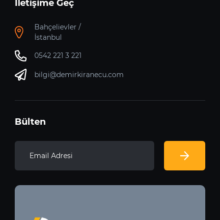
İletişime Geç
Bahçelievler /
İstanbul
0542 221 3 221
bilgi@demirkiranecu.com
Bülten