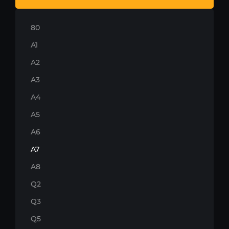
80
A1
A2
A3
A4
A5
A6
A7
A8
Q2
Q3
Q5