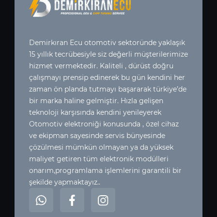
Demirkıran Ecu otomotiv sektoründe yaklaşık
15 yıllık tecrübesiyle siz değerli müşterilerimize
hizmet vermektedir. Kaliteli , dürüst doğru
çalışmayı prensip edinerek bu gün kendini her
zaman ön planda tutmayı başararak türkiye’de
bir marka haline gelmiştir. Hızla gelişen
teknoloji karşısında kendini yenileyerek
Otomotiv elektroniği konusunda , özel cihaz
ve ekipman sayesinde servis bünyesinde
çözülmesi mümkün olmayan ya da yüksek
maliyet getiren tüm elektronik modülleri
onarım,programlama işlemlerini garantili bir
şekilde yapmaktayız..