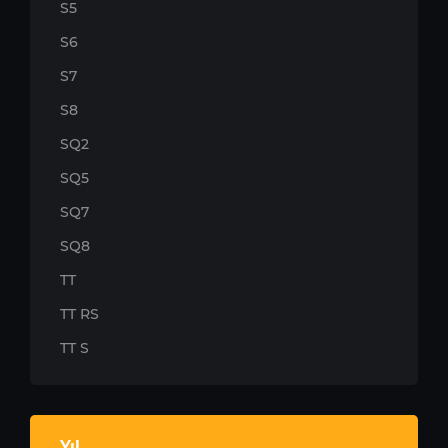
S5
S6
S7
S8
SQ2
SQ5
SQ7
SQ8
TT
TT RS
TT S
Yıl