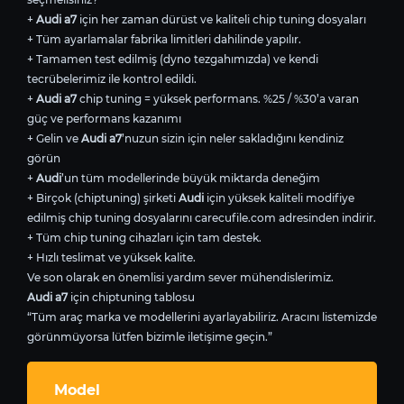
+
Audi a7
için her zaman dürüst ve kaliteli chip tuning dosyaları
+ Tüm ayarlamalar fabrika limitleri dahilinde yapılır.
+ Tamamen test edilmiş (dyno tezgahımızda) ve kendi
tecrübelerimiz ile kontrol edildi.
+
Audi a7
chip tuning = yüksek performans. %25 / %30’a varan
güç ve performans kazanımı
+ Gelin ve
Audi a7
’nuzun sizin için neler sakladığını kendiniz
görün
+
Audi
’un tüm modellerinde büyük miktarda deneğim
+ Birçok (chiptuning) şirketi
Audi
için yüksek kaliteli modifiye
edilmiş chip tuning dosyalarını carecufile.com adresinden indirir.
+ Tüm chip tuning cihazları için tam destek.
+ Hızlı teslimat ve yüksek kalite.
Ve son olarak en önemlisi yardım sever mühendislerimiz.
Audi a7
için chiptuning tablosu
“Tüm araç marka ve modellerini ayarlayabiliriz. Aracını listemizde
görünmüyorsa lütfen bizimle iletişime geçin.”
Model