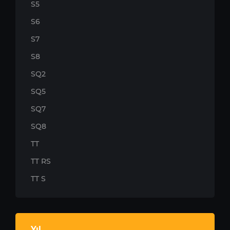
S5
S6
S7
S8
SQ2
SQ5
SQ7
SQ8
TT
TT RS
TT S
Yıl