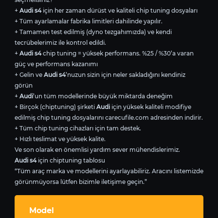
+
Audi s4
için her zaman dürüst ve kaliteli chip tuning dosyaları
+ Tüm ayarlamalar fabrika limitleri dahilinde yapılır.
+ Tamamen test edilmiş (dyno tezgahımızda) ve kendi
tecrübelerimiz ile kontrol edildi.
+
Audi s4
chip tuning = yüksek performans. %25 / %30’a varan
güç ve performans kazanımı
+ Gelin ve
Audi s4
’nuzun sizin için neler sakladığını kendiniz
görün
+
Audi
’un tüm modellerinde büyük miktarda deneğim
+ Birçok (chiptuning) şirketi
Audi
için yüksek kaliteli modifiye
edilmiş chip tuning dosyalarını carecufile.com adresinden indirir.
+ Tüm chip tuning cihazları için tam destek.
+ Hızlı teslimat ve yüksek kalite.
Ve son olarak en önemlisi yardım sever mühendislerimiz.
Audi s4
için chiptuning tablosu
“Tüm araç marka ve modellerini ayarlayabiliriz. Aracını listemizde
görünmüyorsa lütfen bizimle iletişime geçin.”
Model