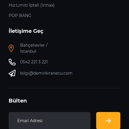
Hız Limiti İptali (Vmax)
POP BANG
İletişime Geç
Bahçelievler /
İstanbul
0542 221 3 221
bilgi@demirkiranecu.com
Bülten