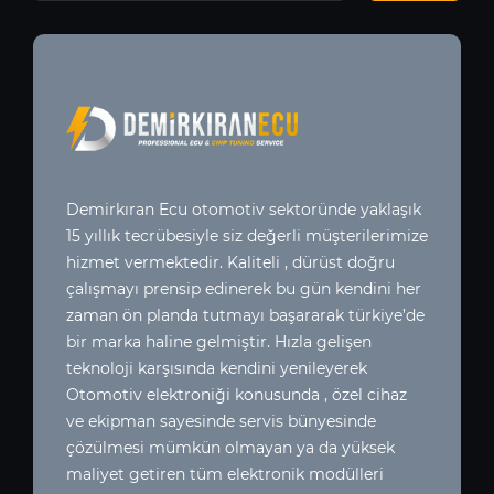
Demirkıran Ecu otomotiv sektoründe yaklaşık
15 yıllık tecrübesiyle siz değerli müşterilerimize
hizmet vermektedir. Kaliteli , dürüst doğru
çalışmayı prensip edinerek bu gün kendini her
zaman ön planda tutmayı başararak türkiye’de
bir marka haline gelmiştir. Hızla gelişen
teknoloji karşısında kendini yenileyerek
Otomotiv elektroniği konusunda , özel cihaz
ve ekipman sayesinde servis bünyesinde
çözülmesi mümkün olmayan ya da yüksek
maliyet getiren tüm elektronik modülleri