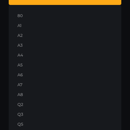
80
A1
A2
A3
A4
A5
A6
A7
A8
Q2
Q3
Q5