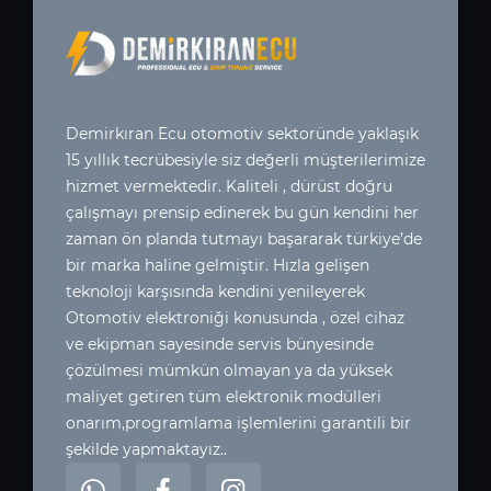
Demirkıran Ecu otomotiv sektoründe yaklaşık
15 yıllık tecrübesiyle siz değerli müşterilerimize
hizmet vermektedir. Kaliteli , dürüst doğru
çalışmayı prensip edinerek bu gün kendini her
zaman ön planda tutmayı başararak türkiye’de
bir marka haline gelmiştir. Hızla gelişen
teknoloji karşısında kendini yenileyerek
Otomotiv elektroniği konusunda , özel cihaz
ve ekipman sayesinde servis bünyesinde
çözülmesi mümkün olmayan ya da yüksek
maliyet getiren tüm elektronik modülleri
onarım,programlama işlemlerini garantili bir
şekilde yapmaktayız..