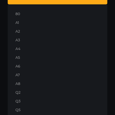
80
A1
A2
A3
A4
A5
A6
A7
A8
Q2
Q3
Q5