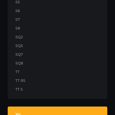
S5
S6
S7
S8
SQ2
SQ5
SQ7
SQ8
TT
TT RS
TT S
Yıl