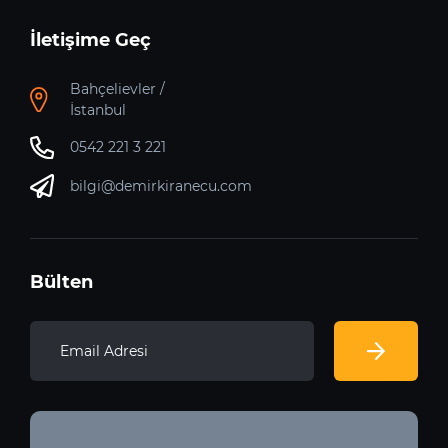
İletişime Geç
Bahçelievler /
İstanbul
0542 221 3 221
bilgi@demirkiranecu.com
Bülten