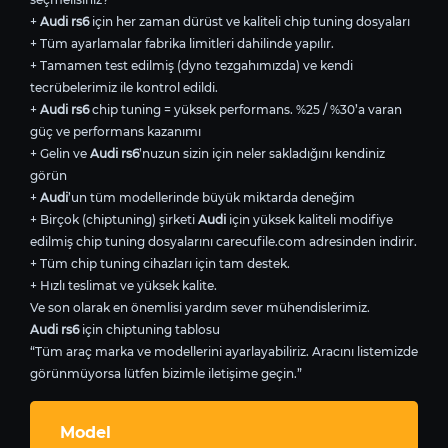
+
Audi rs6
için her zaman dürüst ve kaliteli chip tuning dosyaları
+ Tüm ayarlamalar fabrika limitleri dahilinde yapılır.
+ Tamamen test edilmiş (dyno tezgahımızda) ve kendi
tecrübelerimiz ile kontrol edildi.
+
Audi rs6
chip tuning = yüksek performans. %25 / %30’a varan
güç ve performans kazanımı
+ Gelin ve
Audi rs6
’nuzun sizin için neler sakladığını kendiniz
görün
+
Audi
’un tüm modellerinde büyük miktarda deneğim
+ Birçok (chiptuning) şirketi
Audi
için yüksek kaliteli modifiye
edilmiş chip tuning dosyalarını carecufile.com adresinden indirir.
+ Tüm chip tuning cihazları için tam destek.
+ Hızlı teslimat ve yüksek kalite.
Ve son olarak en önemlisi yardım sever mühendislerimiz.
Audi rs6
için chiptuning tablosu
“Tüm araç marka ve modellerini ayarlayabiliriz. Aracını listemizde
görünmüyorsa lütfen bizimle iletişime geçin.”
Model