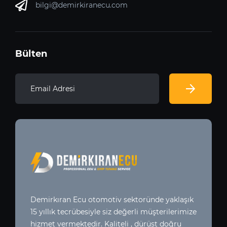
bilgi@demirkiranecu.com
Bülten
Demirkıran Ecu otomotiv sektoründe yaklaşık
15 yıllık tecrübesiyle siz değerli müşterilerimize
hizmet vermektedir. Kaliteli , dürüst doğru