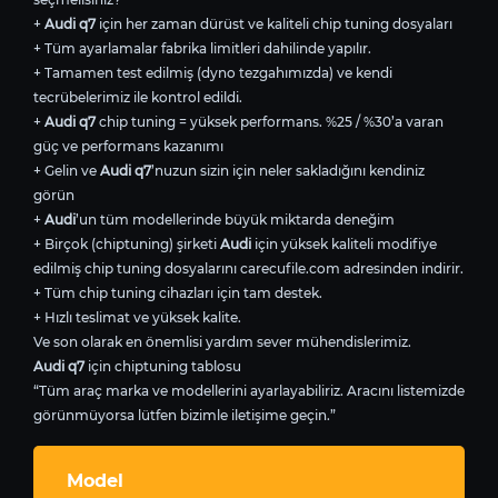
+
Audi q7
için her zaman dürüst ve kaliteli chip tuning dosyaları
+ Tüm ayarlamalar fabrika limitleri dahilinde yapılır.
+ Tamamen test edilmiş (dyno tezgahımızda) ve kendi
tecrübelerimiz ile kontrol edildi.
+
Audi q7
chip tuning = yüksek performans. %25 / %30’a varan
güç ve performans kazanımı
+ Gelin ve
Audi q7
’nuzun sizin için neler sakladığını kendiniz
görün
+
Audi
’un tüm modellerinde büyük miktarda deneğim
+ Birçok (chiptuning) şirketi
Audi
için yüksek kaliteli modifiye
edilmiş chip tuning dosyalarını carecufile.com adresinden indirir.
+ Tüm chip tuning cihazları için tam destek.
+ Hızlı teslimat ve yüksek kalite.
Ve son olarak en önemlisi yardım sever mühendislerimiz.
Audi q7
için chiptuning tablosu
“Tüm araç marka ve modellerini ayarlayabiliriz. Aracını listemizde
görünmüyorsa lütfen bizimle iletişime geçin.”
Model