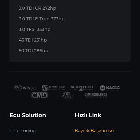
3.0 TDI CR 272hp
3.0 TDI E-Tron 373hp
3.0 TFSI 333hp
45 TDI 231hp
50 TDI 286hp
Ecu Solution
Hızlı Link
Chip Tuning
Bayilik Başvurusu