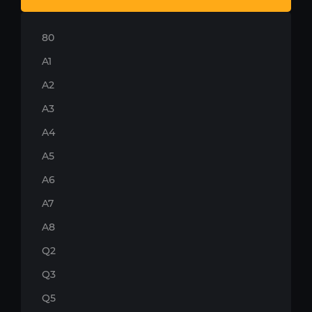
80
A1
A2
A3
A4
A5
A6
A7
A8
Q2
Q3
Q5